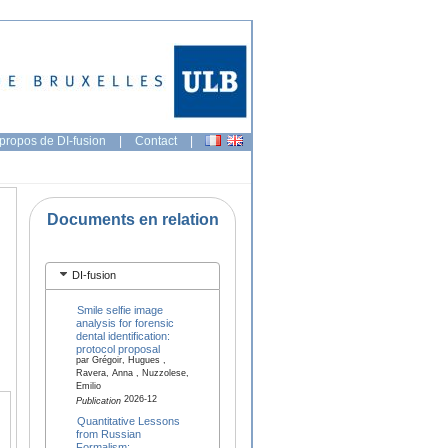
propos de DI-fusion
|
Contact
|
Documents en relation
DI-fusion
Smile selfie image
analysis for forensic
dental identification:
protocol proposal
par Grégoir, Hugues ,
Ravera, Anna , Nuzzolese,
Emilio
2026-12
Publication
Quantitative Lessons
from Russian
Formalism: