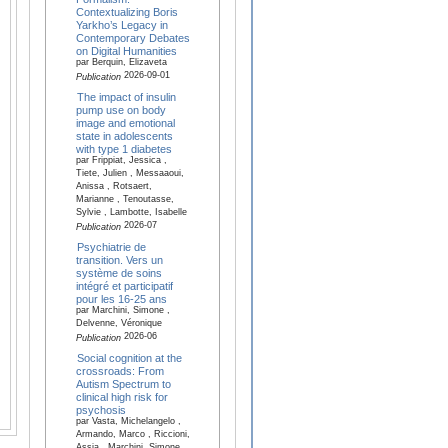
Contextualizing Boris
Yarkho’s Legacy in
Contemporary Debates
on Digital Humanities
par Berquin, Elizaveta
2026-09-01
Publication
The impact of insulin
pump use on body
image and emotional
state in adolescents
with type 1 diabetes
par Frippiat, Jessica ,
Tiete, Julien , Messaaoui,
Anissa , Rotsaert,
Marianne , Tenoutasse,
Sylvie , Lambotte, Isabelle
2026-07
Publication
Psychiatrie de
transition. Vers un
système de soins
intégré et participatif
pour les 16-25 ans
par Marchini, Simone ,
Delvenne, Véronique
2026-06
Publication
Social cognition at the
crossroads: From
Autism Spectrum to
clinical high risk for
psychosis
par Vasta, Michelangelo ,
Armando, Marco , Riccioni,