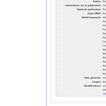
Auteur:
Go
Informations sur la publication:
Jo
Statut de publication:
Pu
Sujet CREF:
De
MeSH keywords:
Ad
Ch
Ch
Fe
Hu
Hy
Le
Lo
Ma
Me
Me
Na
Na
Ne
Ne
Note générale:
Jo
Langue:
An
Identificateurs:
ur
in
in