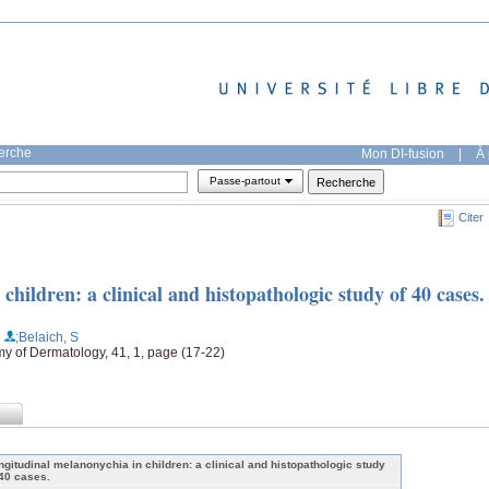
herche
Mon DI-fusion
|
À 
Passe-partout
Citer
hildren: a clinical and histopathologic study of 40 cases.
e
;Belaich, S
y of Dermatology, 41, 1, page (17-22)
ngitudinal melanonychia in children: a clinical and histopathologic study
 40 cases.