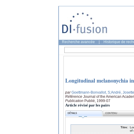
Recherche avancée
|
Historique de rec
Longitudinal melanonychia in c
par
Goettmann-Bonvallot, S
;André, Josett
Référence
Journal of the American Academ
Publication
Publié, 1999-07
Article révisé par les pairs
DÉTAILS
CONTENU
Titre:
Lo
of