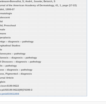
ettmann-Bonvallot, S; André, Josette; Belaich, S
urnal of the American Academy of Dermatology, 41, 1, page (17-22)
blié, 1999-07
rmatologie
olescent
ild
ild, Preschool
male
mans
perplasia
ntigo -- diagnosis -- pathology
ngitudinal Studies
le
lanocytes -- pathology
lanosis -- diagnosis -- pathology
il Diseases -- diagnosis -- pathology
ils -- pathology
vus -- diagnosis -- pathology
vus, Pigmented -- diagnosis
urnal Article
glais
n:issn:0190-9622
fo:pii/S0190-9622(99)70399-3
fo:pmid/10411404