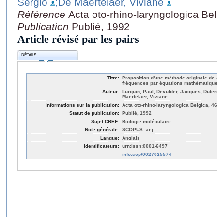
Sergio
;De Maertelaer, Viviane
Référence
Acta oto-rhino-laryngologica Bel
Publication
Publié, 1992
Article révisé par les pairs
DÉTAILS
Titre:
Proposition d'une méthode originale de 
fréquences par équations mathématique
Auteur:
Lurquin, Paul; Devulder, Jacques; Duter
Maertelaer, Viviane
Informations sur la publication:
Acta oto-rhino-laryngologica Belgica, 46
Statut de publication:
Publié, 1992
Sujet CREF:
Biologie moléculaire
Note générale:
SCOPUS: ar.j
Langue:
Anglais
Identificateurs:
urn:issn:0001-6497
info:scp/0027025574