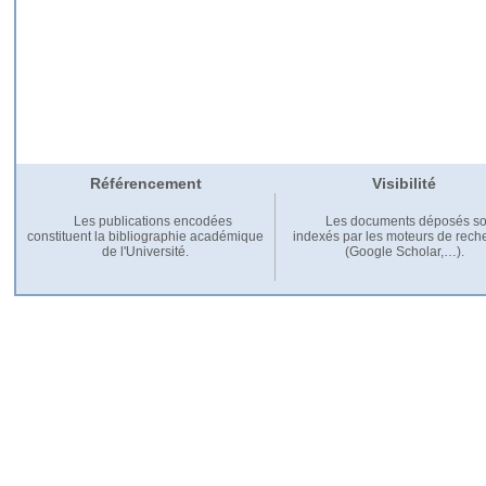
Référencement
Visibilité
Les publications encodées
Les documents déposés so
constituent la bibliographie académique
indexés par les moteurs de rech
de l'Université.
(Google Scholar,…).