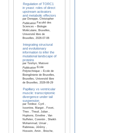
Regulation of TORC1
in yeast: roles of direct
upstream activators
and metabolic effectors
par Dereppe, Christopher
Faculté des
Publication
Sciences – Biologie
Moléculaire, Bruxelles,
Université libre de
Bruxelles, 2026-07-06
Integrating structural
and evolutionary
information to infer the
mutational landscape of
proteins
par Tsishyn, Matsvei
Ecole
Publication
Polytechnique – Ecole de
Bioingénierie de Bruxelles,
Bruxelles, Université libre
de Bruxelles, 2026-06-29
Papillary vs ventricular
muscle: transcriptomic
divergence under tail
suspension
par Tordeur, Cyril ,
Issertine, Margot , Fovet,
Theo , Theuil, Julian ,
Hupkens, Emeline , Van
Nuffelen, Corentin , Sheikh
Mohammad, Umair ,
Rabineau, Jérémy ,
Hossein, Amin , Brioche,