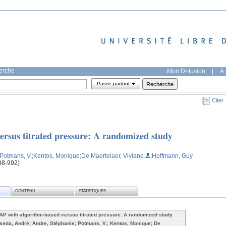
herche
Mon DI-fusion
|
À 
Passe-partout
Citer
rsus titrated pressure: A randomized study
;Potmans, V.
;Kentos, Monique
;De Maertelaer, Viviane
;Hoffmann, Guy
88-992)
CONTENU
STATISTIQUES
AP with algorithm-based versus titrated pressure: A randomized study
seda, André; Andre, Stéphanie; Potmans, V.; Kentos, Monique; De