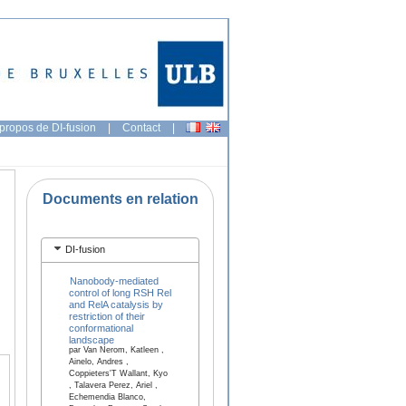
propos de DI-fusion
|
Contact
|
Documents en relation
DI-fusion
Nanobody-mediated
control of long RSH Rel
and RelA catalysis by
restriction of their
conformational
landscape
par Van Nerom, Katleen ,
Ainelo, Andres ,
Coppieters'T Wallant, Kyo
, Talavera Perez, Ariel ,
Echemendia Blanco,