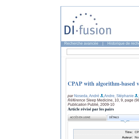
Recherche avancée
|
Historique de rec
CPAP with algorithm-based ve
par
Noseda, André
;Andre, Stéphanie
Référence
Sleep Medicine, 10, 9, page (9
Publication
Publié, 2009-10
Article révisé par les pairs
ACCÈS EN LIGNE
DÉTAILS
Titre:
CP
Auteur:
No