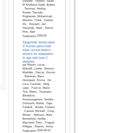
Dannele , Peeters, Sarah ,
El Khalfaoui Oulali, Brahim
, Tamman, Hedvig ,
Kurata, Tatsuaki ,
Roghanian, Mohammad ,
Martens, Chloé , Pardon,
Els , Steyaert, Jan ,
Hauryliuk, Vasili , Garcia-
Pino, Abel
2026-05
Publication
Epigenetic landscapes
in human pancreatic
islets reveal distinct
drivers for adaptation
to age and type 2
diabetes
par Maurin, Lucas ,
Marselli, Lorella , Boissel,
Mathilde , Pascat, Vincent
, Suleiman, Mara ,
Henriques, Emma , De
Luca, Carmela , Ning,
Lijiao , Fourcot, Marie ,
Tesi, Marta , Toussaint,
Bénédicte ,
Amanzougarene, Souhila ,
Derhourhi, Mehdi , Oger,
Frédérik , Burdet, Frederic
, Canouil, Mickaël , Cnop,
Miriam , Ibberson, Mark ,
Bonnefond, Amélie ,
Marchetti, Piero , Froguel,
Philippe , Khamis, Amna
2026-06-03
Publication