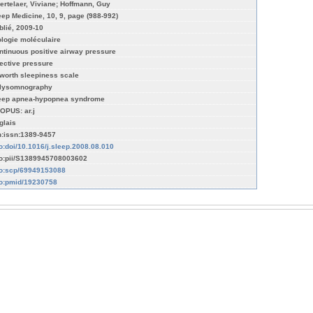
ertelaer, Viviane; Hoffmann, Guy
eep Medicine, 10, 9, page (988-992)
blié, 2009-10
ologie moléculaire
ntinuous positive airway pressure
fective pressure
worth sleepiness scale
lysomnography
eep apnea-hypopnea syndrome
OPUS: ar.j
glais
n:issn:1389-9457
fo:doi/10.1016/j.sleep.2008.08.010
fo:pii/S1389945708003602
fo:scp/69949153088
fo:pmid/19230758