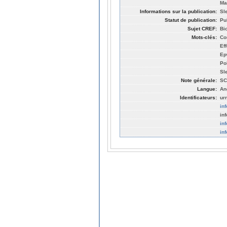
Ma
Informations sur la publication:
Sl
Statut de publication:
Pu
Sujet CREF:
Bi
Mots-clés:
Co
Ef
Ep
Po
Sl
Note générale:
SC
Langue:
An
Identificateurs:
ur
in
in
in
in