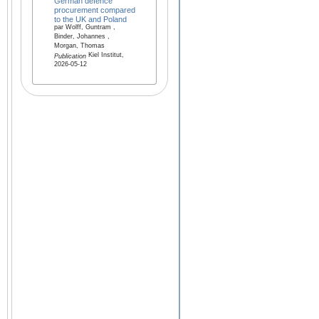
German defence
procurement compared
to the UK and Poland
par Wolff, Guntram ,
Binder, Johannes ,
Morgan, Thomas
Kiel Institut,
Publication
2026-05-12