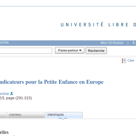
herche
Mon DI-fusion
|
À 
Passe-partout
Citer
 Indicateurs pour la Petite Enfance en Europe
errine
2/3, page (291-315)
CONTENU
STATISTIQUES