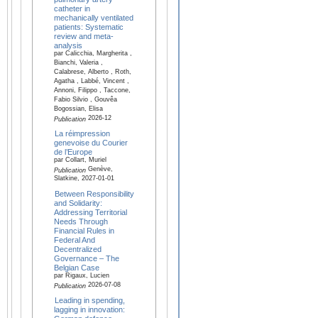
catheter in
mechanically ventilated
patients: Systematic
review and meta-
analysis
par Calicchia, Margherita ,
Bianchi, Valeria ,
Calabrese, Alberto , Roth,
Agatha , Labbé, Vincent ,
Annoni, Filippo , Taccone,
Fabio Silvio , Gouvêa
Bogossian, Elisa
2026-12
Publication
La réimpression
genevoise du Courier
de l’Europe
par Collart, Muriel
Genève,
Publication
Slatkine, 2027-01-01
Between Responsibility
and Solidarity:
Addressing Territorial
Needs Through
Financial Rules in
Federal And
Decentralized
Governance – The
Belgian Case
par Rigaux, Lucien
2026-07-08
Publication
Leading in spending,
lagging in innovation: