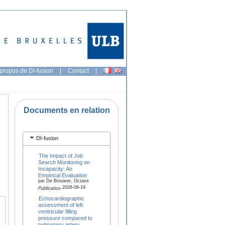
propos de DI-fusion
|
Contact
|
Documents en relation
DI-fusion
The Impact of Job
Search Monitoring on
Incapacity: An
Empirical Evaluation
par De Brouwer, Octave
2028-06-19
Publication
Echocardiographic
assessment of left
ventricular filling
pressure compared to
pulmonary artery