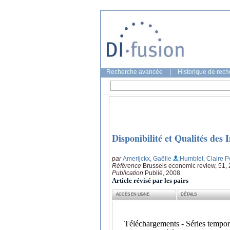
Recherche avancée
|
Historique de rec
Disponibilité et Qualités des
par
Amerijckx, Gaëlle
;Humblet, Claire P
Référence
Brussels economic review, 51, 
Publication
Publié, 2008
Article révisé par les pairs
ACCÈS EN LIGNE
DÉTAILS