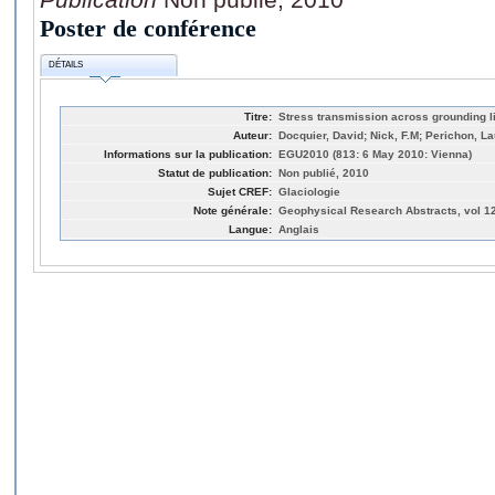
Poster de conférence
DÉTAILS
Titre:
Stress transmission across grounding li
Auteur:
Docquier, David; Nick, F.M; Perichon, La
Informations sur la publication:
EGU2010 (813: 6 May 2010: Vienna)
Statut de publication:
Non publié, 2010
Sujet CREF:
Glaciologie
Note générale:
Geophysical Research Abstracts, vol 1
Langue:
Anglais