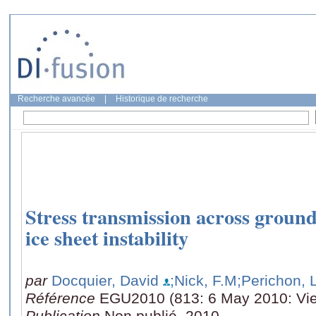
Recherche avancée
|
Historique de recherche
Stress transmission across groun
ice sheet instability
par
Docquier, David
;Nick, F.M
;Perichon, 
Référence
EGU2010 (813: 6 May 2010: Vi
Publication
Non publié, 2010