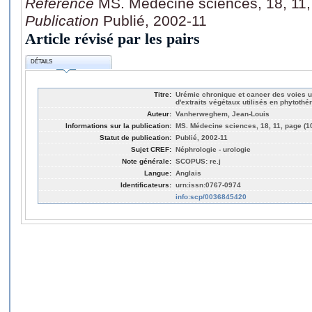
Référence
MS. Médecine sciences, 18, 11,
Publication
Publié, 2002-11
Article révisé par les pairs
DÉTAILS
Titre:
Urémie chronique et cancer des voies u
d'extraits végétaux utilisés en phytothé
Auteur:
Vanherweghem, Jean-Louis
Informations sur la publication:
MS. Médecine sciences, 18, 11, page (1
Statut de publication:
Publié, 2002-11
Sujet CREF:
Néphrologie - urologie
Note générale:
SCOPUS: re.j
Langue:
Anglais
Identificateurs:
urn:issn:0767-0974
info:scp/0036845420