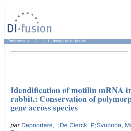
Recherche avancée
|
Historique de recherche
Idendification of motilin mRNA i
rabbit.: Conservation of polymorp
gene across species
par
Depoortere, I
;De Clerck, P
;Svoboda, M