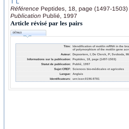
T L
Référence
Peptides, 18, page (1497-1503)
Publication
Publié, 1997
Article révisé par les pairs
DÉTAILS
Titre:
Idendification of motilin mRNA in the br
of polymorphism of the motilin gene ac
Auteur:
Depoortere, I; De Clerck, P; Svoboda, Mi
Informations sur la publication:
Peptides, 18, page (1497-1503)
Statut de publication:
Publié, 1997
Sujet CREF:
Sciences bio-médicales et agricoles
Langue:
Anglais
Identificateurs:
urn:issn:0196-9781