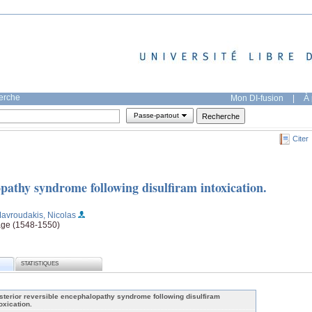
herche
Mon DI-fusion
|
À 
Passe-partout
Citer
opathy syndrome following disulfiram intoxication.
Mavroudakis, Nicolas
page (1548-1550)
STATISTIQUES
sterior reversible encephalopathy syndrome following disulfiram
oxication.