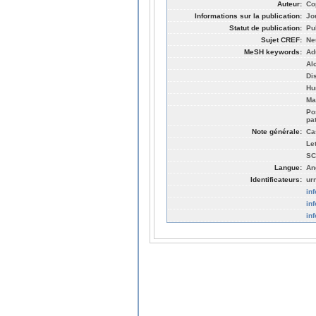
Auteur:
Co
Informations sur la publication:
Jo
Statut de publication:
Pu
Sujet CREF:
Ne
MeSH keywords:
Ad
Al
Di
Hu
Ma
Po
pa
Note générale:
Ca
Let
SC
Langue:
An
Identificateurs:
ur
in
in
in