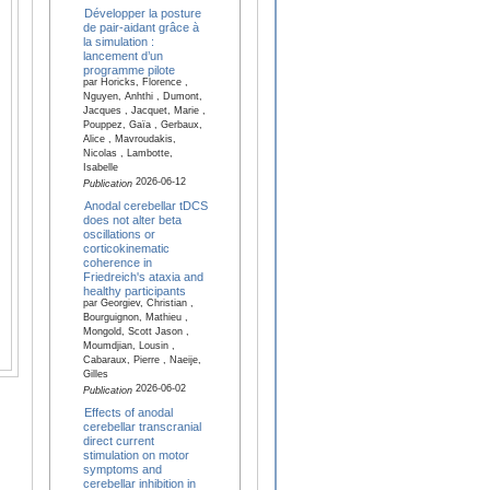
Développer la posture
de pair-aidant grâce à
la simulation :
lancement d’un
programme pilote
par Horicks, Florence ,
Nguyen, Anhthi , Dumont,
Jacques , Jacquet, Marie ,
Pouppez, Gaïa , Gerbaux,
Alice , Mavroudakis,
Nicolas , Lambotte,
Isabelle
2026-06-12
Publication
Anodal cerebellar tDCS
does not alter beta
oscillations or
corticokinematic
coherence in
Friedreich's ataxia and
healthy participants
par Georgiev, Christian ,
Bourguignon, Mathieu ,
Mongold, Scott Jason ,
Moumdjian, Lousin ,
Cabaraux, Pierre , Naeije,
Gilles
2026-06-02
Publication
Effects of anodal
cerebellar transcranial
direct current
stimulation on motor
symptoms and
cerebellar inhibition in