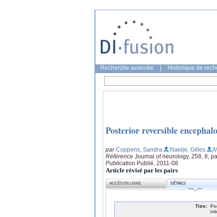
Recherche avancée
|
Historique de rec
Posterior reversible encephal
par
Coppens, Sandra
;Naeije, Gilles
;
Référence
Journal of neurology, 258, 8, 
Publication
Publié, 2011-08
Article révisé par les pairs
ACCÈS EN LIGNE
DÉTAILS
Titre:
Po
int