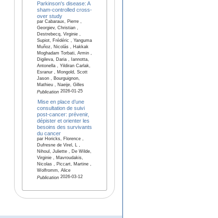
Parkinson's disease: A
sham-controlled cross-
over study
par Cabaraux, Pierre ,
Georgiev, Christian ,
Destrebecq, Virginie ,
Supiot, Frédéric , Yanguma
Muñoz, Nicolás , Hakkak
Moghadam Torbati, Armin ,
Digileva, Daria , Iannotta,
Antonella , Yildiran Carlak,
Esranur , Mongold, Scott
Jason , Bourguignon,
Mathieu , Naeije, Gilles
2026-01-25
Publication
Mise en place d’une
consultation de suivi
post-cancer: prévenir,
dépister et orienter les
besoins des survivants
du cancer
par Horicks, Florence ,
Dufresne de Virel, L ,
Nihoul, Juliette , De Wilde,
Virginie , Mavroudakis,
Nicolas , Piccart, Martine ,
Wolfromm, Alice
2026-03-12
Publication