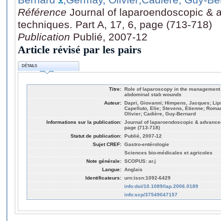
Référence
Journal of laparoendoscopic & 
techniques. Part A, 17, 6, page (713-718)
Publication
Publié, 2007-12
Article révisé par les pairs
DÉTAILS
Titre:
Role of laparoscopy in the management o
abdominal stab wounds
Auteur:
Dapri, Giovanni; Himpens, Jacques; Lip
Capelluto, Elie; Stevens, Etienne; Roma
Olivier; Cadière, Guy-Bernard
Informations sur la publication:
Journal of laparoendoscopic & advanced 
page (713-718)
Statut de publication:
Publié, 2007-12
Sujet CREF:
Gastro-entérologie
Sciences bio-médicales et agricoles
Note générale:
SCOPUS: ar.j
Langue:
Anglais
Identificateurs:
urn:issn:1092-6429
info:doi/10.1089/lap.2006.0189
info:scp/37549047157