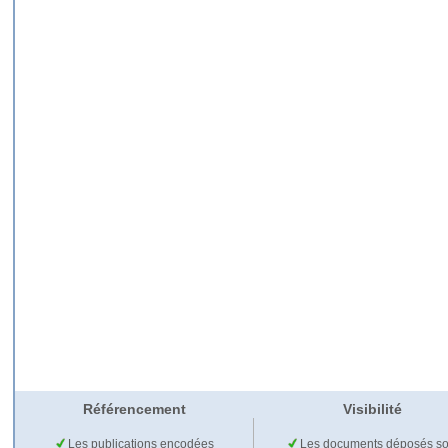
Référencement
Visibilité
Les publications encodées
Les documents déposés so