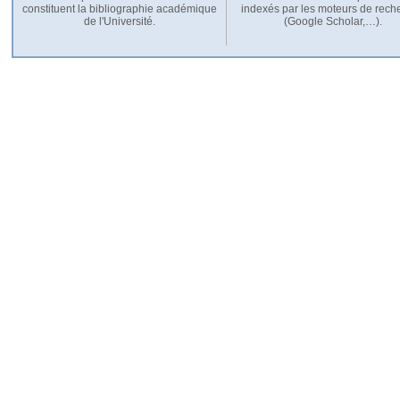
constituent la bibliographie académique
indexés par les moteurs de rech
de l'Université.
(Google Scholar,…).