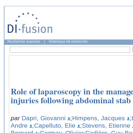
Recherche avancée
|
Historique de recherche
Role of laparoscopy in the manage
injuries following abdominal sta
par
Dapri, Giovanni
;Himpens, Jacques
;
Andre
;Capelluto, Elie
;Stevens, Etienne
Bernard
;Germay, Olivier
;Cadière, Guy-Be