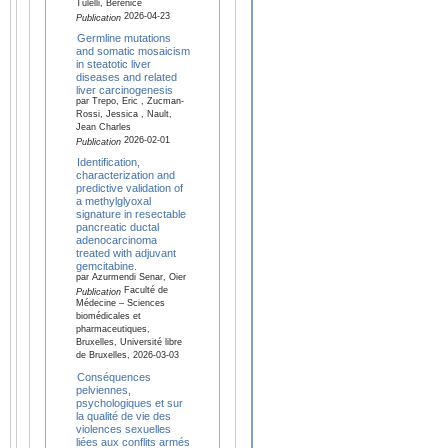
Tulelli, Berenice
2026-04-23
Publication
Germline mutations
and somatic mosaicism
in steatotic liver
diseases and related
liver carcinogenesis
par Trepo, Eric , Zucman-
Rossi, Jessica , Nault,
Jean Charles
2026-02-01
Publication
Identification,
characterization and
predictive validation of
a methylglyoxal
signature in resectable
pancreatic ductal
adenocarcinoma
treated with adjuvant
gemcitabine.
par Azurmendi Senar, Oier
Faculté de
Publication
Médecine – Sciences
biomédicales et
pharmaceutiques,
Bruxelles, Université libre
de Bruxelles, 2026-03-03
Conséquences
pelviennes,
psychologiques et sur
la qualité de vie des
violences sexuelles
liées aux conflits armés