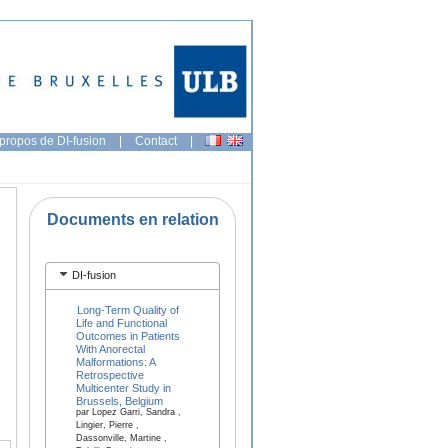
propos de DI-fusion
|
Contact
|
Documents en relation
DI-fusion
Long-Term Quality of
Life and Functional
Outcomes in Patients
With Anorectal
Malformations: A
Retrospective
Multicenter Study in
Brussels, Belgium
par Lopez Garri, Sandra ,
Lingier, Pierre ,
Dassonville, Martine ,