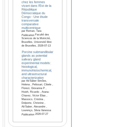
chez les femmes
vivant dans l’Est de la
République
Démocratique du
Congo - Une étude
transversale
comparative
multicentrique
par Reman, Tara
Faculté des
Publication
Sciences de la Motricité,
Bruxelles, Université libre
de Bruxelles, 2026-07-13
Porcine submandibular
glands as potential
salivary gland
experimental models:
histological,
immunohistochemical,
and ultrastructural
characterization
par Ab’Sáber Simões,
Helena , Pelissari, Cibele ,
Florezi, Giovanna P ,
Hsieh, Ricardo , Arana-
Chavez, Victor Elias ,
Massoco, Cristina ,
Delporte, Christine ,
Ab’Saber, Alexandre ,
Lourenço, Silvia Vanessa
2026-07-27
Publication