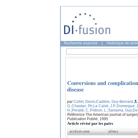
Recherche avancée
|
Historique de rec
Conversions and complications
disease
par
Collet, Denis
;Cadière, Guy-Bernard
G.
;Chastan, Ph
;Le Calvé, J.P.
;Domergue, 
H.
;Peraldi, C.
;Potiron, L.
;Samama, Guy
;De
Référence
The American journal of surger
Publication
Publié, 1995
Article révisé par les pairs
ACCÈS EN LIGNE
DÉTAILS