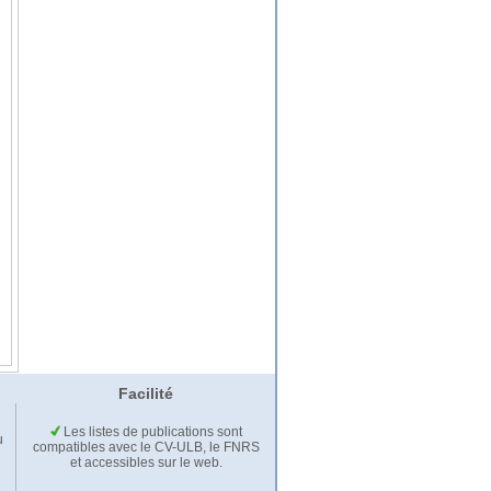
Facilité
Les listes de publications sont
u
compatibles avec le CV-ULB, le FNRS
et accessibles sur le web.