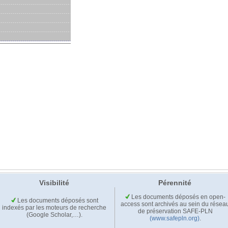
Visibilité
Pérennité
Les documents déposés en open-
Les documents déposés sont
access sont archivés au sein du résea
indexés par les moteurs de recherche
de préservation SAFE-PLN
(Google Scholar,…).
(www.safepln.org)
.