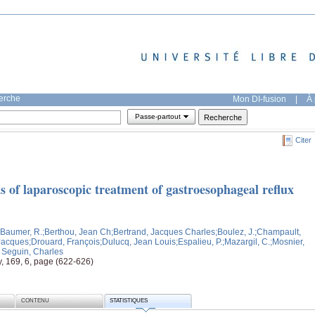
herche
Mon DI-fusion
|
À 
Passe-partout
Citer
 of laparoscopic treatment of gastroesophageal reflux
;Baumer, R.
;Berthou, Jean Ch
;Bertrand, Jacques Charles
;Boulez, J.
;Champault,
Jacques
;Drouard, François
;Dulucq, Jean Louis
;Espalieu, P.
;Mazargil, C.
;Mosnier,
 Seguin, Charles
y, 169, 6, page (622-626)
CONTENU
STATISTIQUES