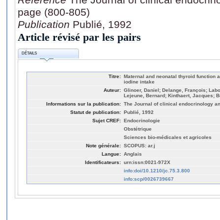
page (800-805)
Publication
Publié, 1992
Article révisé par les pairs
DÉTAILS
Titre:
Maternal and neonatal thyroid function at
iodine intake
Auteur:
Glinoer, Daniel; Delange, François; Labo
Lejeune, Bernard; Kinthaert, Jacques; B
Informations sur la publication:
The Journal of clinical endocrinology a
Statut de publication:
Publié, 1992
Sujet CREF:
Endocrinologie
Obstétrique
Sciences bio-médicales et agricoles
Note générale:
SCOPUS: ar.j
Langue:
Anglais
Identificateurs:
urn:issn:0021-972X
info:doi/10.1210/jc.75.3.800
info:scp/0026739667