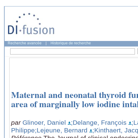
Recherche avancée
|
Historique de recherche
Maternal and neonatal thyroid fun
area of marginally low iodine inta
par
Glinoer, Daniel
;Delange, François
;L
Philippe
;Lejeune, Bernard
;Kinthaert, Jac
Référence
The Journal of clinical endocri