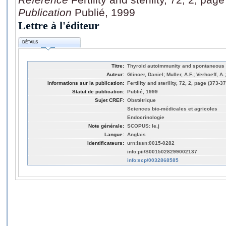
Publication
Publié, 1999
Lettre à l'éditeur
DÉTAILS
Titre:
Thyroid autoimmunity and spontaneous abo
Auteur:
Glinoer, Daniel; Muller, A.F.; Verhoeff, A
Informations sur la publication:
Fertility and sterility, 72, 2, page (373-3
Statut de publication:
Publié, 1999
Sujet CREF:
Obstétrique
Sciences bio-médicales et agricoles
Endocrinologie
Note générale:
SCOPUS: le.j
Langue:
Anglais
Identificateurs:
urn:issn:0015-0282
info:pii/S0015028299002137
info:scp/0032868585