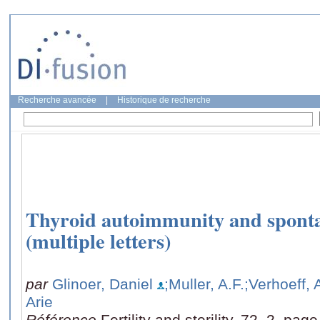
Recherche avancée
|
Historique de recherche
Thyroid autoimmunity and sponta
(multiple letters)
par
Glinoer, Daniel
;Muller, A.F.
;Verhoeff, 
Arie
Référence
Fertility and sterility, 72, 2, pag