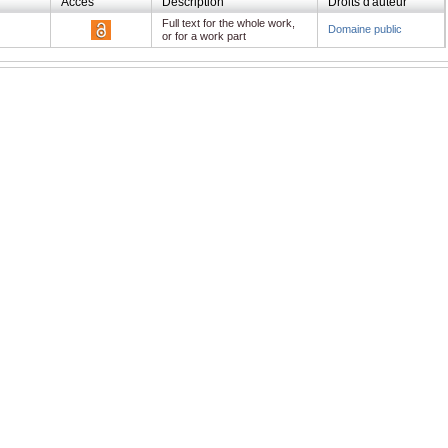
Accès
Description
Droits d'auteur
Full text for the whole work,
Domaine public
or for a work part