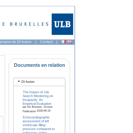
propos de DI-fusion
|
Contact
|
Documents en relation
DI-fusion
The Impact of Job
Search Monitoring on
Incapacity: An
Empirical Evaluation
par De Brouwer, Octave
2028-06-19
Publication
Echocardiographic
assessment of left
ventricular filling
pressure compared to
pulmonary artery