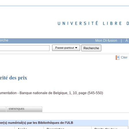
herche
Mon DI-fusion
|
À 
Passe-partout
Citer
rité des prix
ocumentation - Banque nationale de Belgique, 1, 10, page (545-550)
STATISTIQUES
ier(s) numérisé(s) par les Bibliothèques de l'ULB