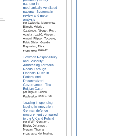
catheter in
mechanically ventilated
patients: Systematic
review and meta-
analysis
par Calicchia, Margherita ,
Bianchi, Valeria ,
Calabrese, Alberto , Roth,
Agatha , Labbé, Vincent ,
Annoni, Filippo , Taccone,
Fabio Silvio , Gouvêa
Bogossian, Elisa
2026-12
Publication
Between Responsibility
and Solidarity:
Addressing Territorial
Needs Through
Financial Rules in
Federal And
Decentralized
Governance – The
Belgian Case
par Rigaux, Lucien
2026-07-08
Publication
Leading in spending,
lagging in innovation:
German defence
procurement compared
to the UK and Poland
par Wolff, Guntram ,
Binder, Johannes ,
Morgan, Thomas
Kiel Institut,
Publication