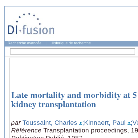
Recherche avancée
|
Historique de recherche
Late mortality and morbidity at 5 
kidney transplantation
par
Toussaint, Charles
;Kinnaert, Paul
;V
Référence
Transplantation proceedings, 1
Publication
Publié, 1987