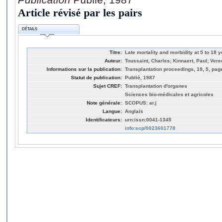
Article révisé par les pairs
DÉTAILS
Titre:
Late mortality and morbidity at 5 to 18 y
Auteur:
Toussaint, Charles; Kinnaert, Paul; Vere
Informations sur la publication:
Transplantation proceedings, 19, 5, pag
Statut de publication:
Publié, 1987
Sujet CREF:
Transplantation d'organes
Sciences bio-médicales et agricoles
Note générale:
SCOPUS: ar.j
Langue:
Anglais
Identificateurs:
urn:issn:0041-1345
info:scp/0023601778