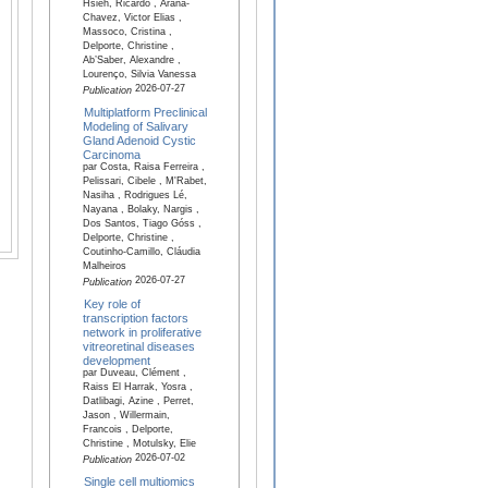
Hsieh, Ricardo , Arana-
Chavez, Victor Elias ,
Massoco, Cristina ,
Delporte, Christine ,
Ab’Saber, Alexandre ,
Lourenço, Silvia Vanessa
2026-07-27
Publication
Multiplatform Preclinical
Modeling of Salivary
Gland Adenoid Cystic
Carcinoma
par Costa, Raisa Ferreira ,
Pelissari, Cibele , M'Rabet,
Nasiha , Rodrigues Lé,
Nayana , Bolaky, Nargis ,
Dos Santos, Tiago Góss ,
Delporte, Christine ,
Coutinho-Camillo, Cláudia
Malheiros
2026-07-27
Publication
Key role of
transcription factors
network in proliferative
vitreoretinal diseases
development
par Duveau, Clément ,
Raiss El Harrak, Yosra ,
Datlibagi, Azine , Perret,
Jason , Willermain,
Francois , Delporte,
Christine , Motulsky, Elie
2026-07-02
Publication
Single cell multiomics