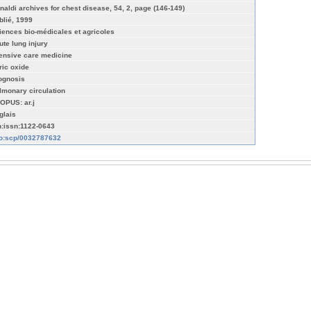
naldi archives for chest disease, 54, 2, page (146-149)
blié, 1999
iences bio-médicales et agricoles
ute lung injury
tensive care medicine
ric oxide
ognosis
lmonary circulation
OPUS: ar.j
glais
n:issn:1122-0643
fo:scp/0032787632