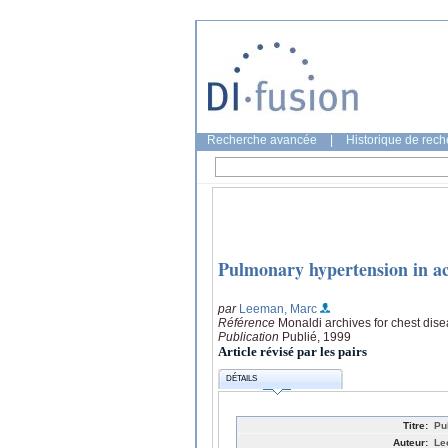
Recherche avancée
|
Historique de rec
Pulmonary hypertension in ac
par
Leeman, Marc
Référence
Monaldi archives for chest dise
Publication
Publié, 1999
Article révisé par les pairs
DÉTAILS
Titre:
Pu
Auteur:
Le