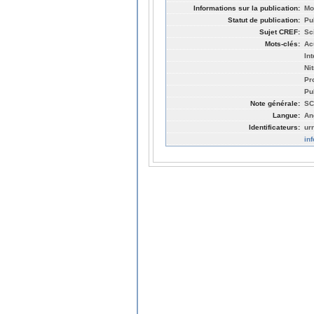
Informations sur la publication:
Mo
Statut de publication:
Pu
Sujet CREF:
Sc
Mots-clés:
Ac
In
Nit
Pr
Pu
Note générale:
SC
Langue:
An
Identificateurs:
ur
in