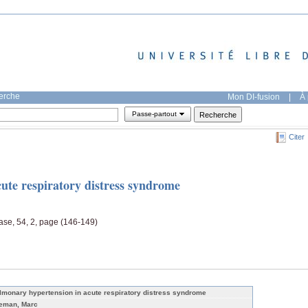
herche
Mon DI-fusion
|
À 
Passe-partout
Citer
ute respiratory distress syndrome
ase, 54, 2, page (146-149)
lmonary hypertension in acute respiratory distress syndrome
eman, Marc