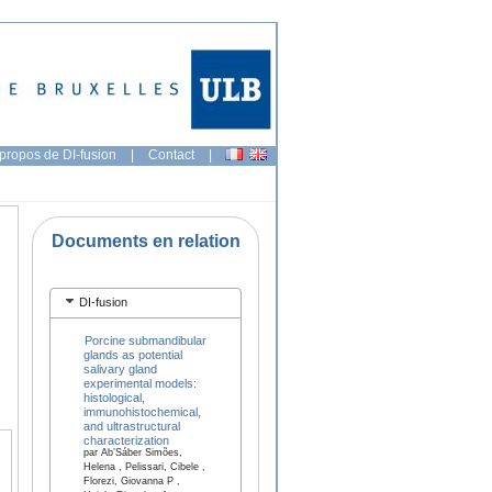
propos de DI-fusion
|
Contact
|
Documents en relation
DI-fusion
Porcine submandibular
glands as potential
salivary gland
experimental models:
histological,
immunohistochemical,
and ultrastructural
characterization
par Ab’Sáber Simões,
Helena , Pelissari, Cibele ,
Florezi, Giovanna P ,