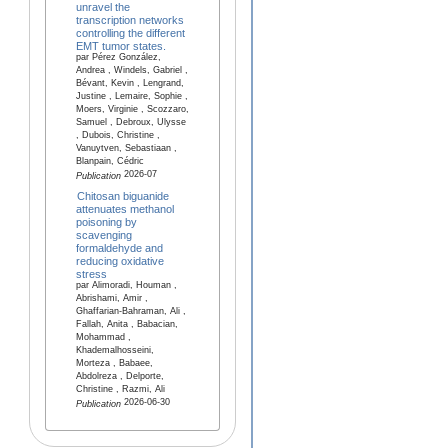
unravel the
transcription networks
controlling the different
EMT tumor states.
par Pérez González,
Andrea , Windels, Gabriel ,
Bévant, Kevin , Lengrand,
Justine , Lemaire, Sophie ,
Moers, Virginie , Scozzaro,
Samuel , Debroux, Ulysse
, Dubois, Christine ,
Vanuytven, Sebastiaan ,
Blanpain, Cédric
2026-07
Publication
Chitosan biguanide
attenuates methanol
poisoning by
scavenging
formaldehyde and
reducing oxidative
stress
par Alimoradi, Houman ,
Abrishami, Amir ,
Ghaffarian-Bahraman, Ali ,
Fallah, Anita , Babacian,
Mohammad ,
Khademalhosseini,
Morteza , Babaee,
Abdolreza , Delporte,
Christine , Razmi, Ali
2026-06-30
Publication