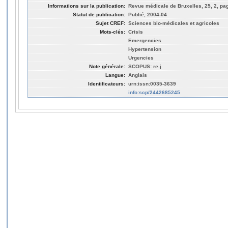
Informations sur la publication:
Revue médicale de Bruxelles, 25, 2, pag
Statut de publication:
Publié, 2004-04
Sujet CREF:
Sciences bio-médicales et agricoles
Mots-clés:
Crisis
Emergencies
Hypertension
Urgencies
Note générale:
SCOPUS: re.j
Langue:
Anglais
Identificateurs:
urn:issn:0035-3639
info:scp/2442685245