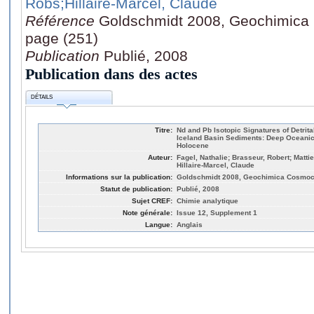
Robs
;Hillaire-Marcel, Claude
Référence
Goldschmidt 2008, Geochimica 
page (251)
Publication
Publié, 2008
Publication dans des actes
DÉTAILS
Titre:
Nd and Pb Isotopic Signatures of Detrit
Iceland Basin Sediments: Deep Oceanic
Holocene
Auteur:
Fagel, Nathalie; Brasseur, Robert; Matti
Hillaire-Marcel, Claude
Informations sur la publication:
Goldschmidt 2008, Geochimica Cosmochi
Statut de publication:
Publié, 2008
Sujet CREF:
Chimie analytique
Note générale:
Issue 12, Supplement 1
Langue:
Anglais