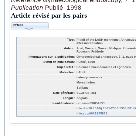
Publication
Publié, 1998
Article révisé par les pairs
DÉTAILS
Titre:
Pitfall of the LASH technique: An uns
after morcellation
Auteur:
Anaf, Vincent; Simon, Philippe; Govaerts
Rodesch, Frédéric
Informations sur la publication:
Gynaecological endoscopy, 7, 1, page (
Statut de publication:
Publié, 1998
Sujet CREF:
Sciences bio-médicales et agricoles
Mots-clés:
LASH
Leiomyosarcoma
Morcellation
Spillage
Note générale:
SCOPUS: ar.j
Langue:
Anglais
Identificateurs:
urn:issn:0962-1091
info:doi/10.1046/j.1365-2508.1998.0014
info:scp/0031895839