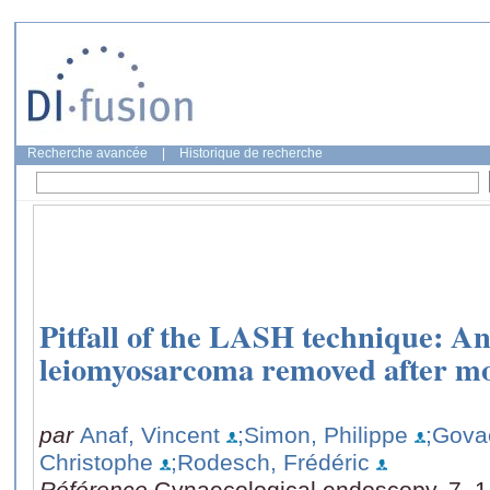
Recherche avancée
|
Historique de recherche
Pitfall of the LASH technique: A
leiomyosarcoma removed after mo
par
Anaf, Vincent
;Simon, Philippe
;Govae
Christophe
;Rodesch, Frédéric
Référence
Gynaecological endoscopy, 7, 1