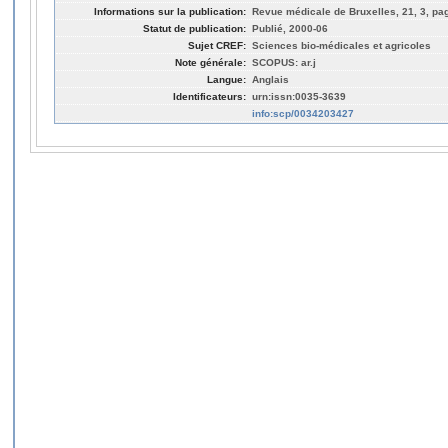
Informations sur la publication:
Revue médicale de Bruxelles, 21, 3, pa
Statut de publication:
Publié, 2000-06
Sujet CREF:
Sciences bio-médicales et agricoles
Note générale:
SCOPUS: ar.j
Langue:
Anglais
Identificateurs:
urn:issn:0035-3639
info:scp/0034203427