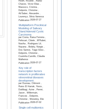
Hsieh, Ricardo , Arana-
Chavez, Victor Elias ,
Massoco, Cristina ,
Delporte, Christine ,
Ab’Saber, Alexandre ,
Lourenço, Silvia Vanessa
2026-07-27
Publication
Multiplatform Preclinical
Modeling of Salivary
Gland Adenoid Cystic
Carcinoma
par Costa, Raisa Ferreira ,
Pelissari, Cibele , M'Rabet,
Nasiha , Rodrigues Lé,
Nayana , Bolaky, Nargis ,
Dos Santos, Tiago Góss ,
Delporte, Christine ,
Coutinho-Camillo, Cláudia
Malheiros
2026-07-27
Publication
Key role of
transcription factors
network in proliferative
vitreoretinal diseases
development
par Duveau, Clément ,
Raiss El Harrak, Yosra ,
Datlibagi, Azine , Perret,
Jason , Willermain,
Francois , Delporte,
Christine , Motulsky, Elie
2026-07-02
Publication
Single cell multiomics