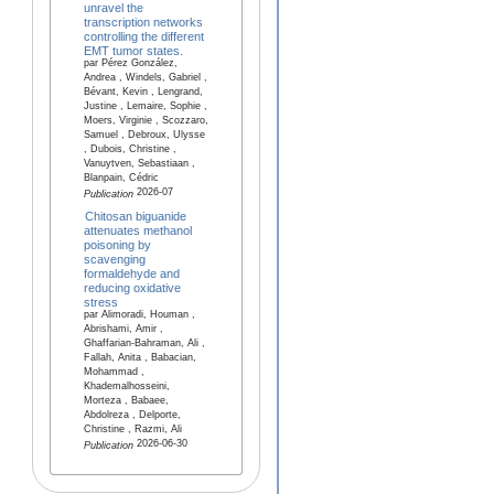
unravel the
transcription networks
controlling the different
EMT tumor states.
par Pérez González,
Andrea , Windels, Gabriel ,
Bévant, Kevin , Lengrand,
Justine , Lemaire, Sophie ,
Moers, Virginie , Scozzaro,
Samuel , Debroux, Ulysse
, Dubois, Christine ,
Vanuytven, Sebastiaan ,
Blanpain, Cédric
2026-07
Publication
Chitosan biguanide
attenuates methanol
poisoning by
scavenging
formaldehyde and
reducing oxidative
stress
par Alimoradi, Houman ,
Abrishami, Amir ,
Ghaffarian-Bahraman, Ali ,
Fallah, Anita , Babacian,
Mohammad ,
Khademalhosseini,
Morteza , Babaee,
Abdolreza , Delporte,
Christine , Razmi, Ali
2026-06-30
Publication