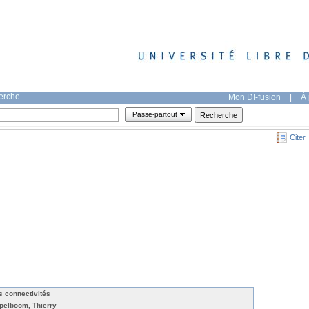
herche
Mon DI-fusion
|
À 
Passe-partout
Citer
s connectivités
pelboom, Thierry