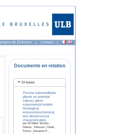
propos de DI-fusion
|
Contact
|
Documents en relation
DI-fusion
Porcine submandibular
glands as potential
salivary gland
experimental models:
histological,
immunohistochemical,
and ultrastructural
characterization
par Ab’Sáber Simões,
Helena , Pelissari, Cibele ,
Florezi, Giovanna P ,