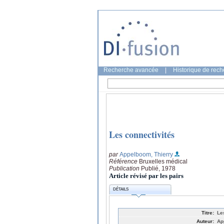
Recherche avancée
|
Historique de rec
Les connectivités
par
Appelboom, Thierry
Référence
Bruxelles médical
Publication
Publié, 1978
Article révisé par les pairs
DÉTAILS
Titre:
Le
Auteur:
Ap