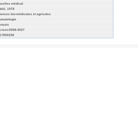
uxelles médical
blié, 1978
iences bio-médicales et agricoles
umatologie
ançais
n:issn:0068-3027
17850258