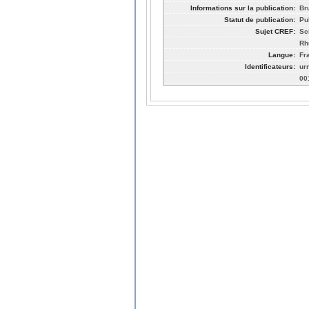
Informations sur la publication:
Br
Statut de publication:
Pu
Sujet CREF:
Sc
Rh
Langue:
Fr
Identificateurs:
ur
00