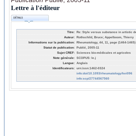
Lettre à l'éditeur
DÉTAILS
Titre:
Re: Style versus substance in artistic dep
Auteur:
Rothschild, Bruce; Appelboom, Thierry
Informations sur la publication:
Rheumatology, 44, 11, page (1464-1465)
Statut de publication:
Publié, 2005-11
Sujet CREF:
Sciences bio-médicales et agricoles
Note générale:
SCOPUS: le.j
Langue:
Anglais
Identificateurs:
urn:issn:1462-0324
info:doi/10.1093/rheumatology/kei096
info:scp/27744567560