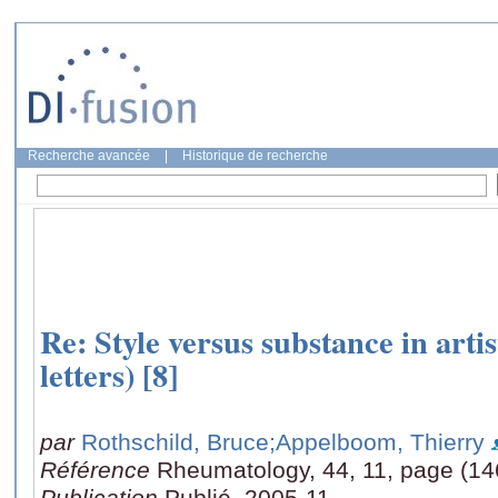
Recherche avancée
|
Historique de recherche
Re: Style versus substance in artis
letters) [8]
par
Rothschild, Bruce
;Appelboom, Thierry
Référence
Rheumatology, 44, 11, page (1
Publication
Publié, 2005-11