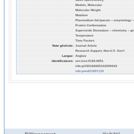
Models, Molecular
Molecular Weight
Mutation
Plasmodium falciparum -- enzymology --
Protein Conformation
Superoxide Dismutase -- chemistry -- gene
Temperature
Time Factors
Note générale:
Journal Article
Research Support, Non-U.S. Gov't
Langue:
Anglais
Identificateurs:
urn:issn:0166-6851
info:pii/S016668510200004X
info:pmid/11897129