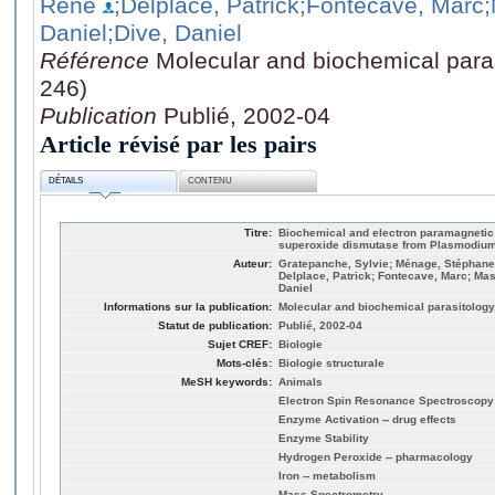
René
;Delplace, Patrick
;Fontecave, Marc
Daniel
;Dive, Daniel
Référence
Molecular and biochemical paras
246)
Publication
Publié, 2002-04
Article révisé par les pairs
DÉTAILS
CONTENU
Titre:
Biochemical and electron paramagnetic 
superoxide dismutase from Plasmodium
Auteur:
Gratepanche, Sylvie; Ménage, Stéphane; 
Delplace, Patrick; Fontecave, Marc; Mas
Daniel
Informations sur la publication:
Molecular and biochemical parasitology,
Statut de publication:
Publié, 2002-04
Sujet CREF:
Biologie
Mots-clés:
Biologie structurale
MeSH keywords:
Animals
Electron Spin Resonance Spectroscopy
Enzyme Activation -- drug effects
Enzyme Stability
Hydrogen Peroxide -- pharmacology
Iron -- metabolism
Mass Spectrometry