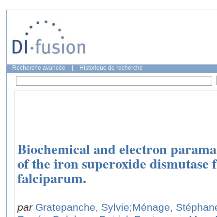
Recherche avancée
|
Historique de recherche
Biochemical and electron parama
of the iron superoxide dismutas
falciparum.
par
Gratepanche, Sylvie
;Ménage, Stéphan