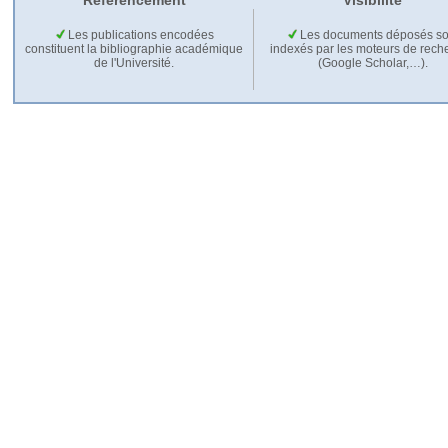
Référencement
Visibilité
Les publications encodées
Les documents déposés so
constituent la bibliographie académique
indexés par les moteurs de rech
de l'Université.
(Google Scholar,…).