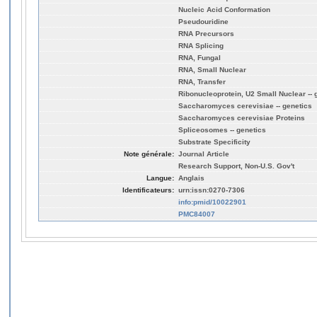
Nucleic Acid Conformation
Pseudouridine
RNA Precursors
RNA Splicing
RNA, Fungal
RNA, Small Nuclear
RNA, Transfer
Ribonucleoprotein, U2 Small Nuclear -- 
Saccharomyces cerevisiae -- genetics
Saccharomyces cerevisiae Proteins
Spliceosomes -- genetics
Substrate Specificity
Note générale:
Journal Article
Research Support, Non-U.S. Gov't
Langue:
Anglais
Identificateurs:
urn:issn:0270-7306
info:pmid/10022901
PMC84007