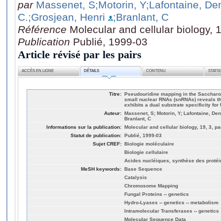
par
Massenet, S
;Motorin, Y
;Lafontaine, De
C.
;Grosjean, Henri
;Branlant, C
Référence
Molecular and cellular biology, 
Publication
Publié, 1999-03
Article révisé par les pairs
ACCÈS EN LIGNE
DÉTAILS
CONTENU
STATI
Titre:
Pseudouridine mapping in the Sacchar
small nuclear RNAs (snRNAs) reveals t
exhibits a dual substrate specificity fo
Auteur:
Massenet, S; Motorin, Y; Lafontaine, Den
Branlant, C
Informations sur la publication:
Molecular and cellular biology, 19, 3, p
Statut de publication:
Publié, 1999-03
Sujet CREF:
Biologie moléculaire
Biologie cellulaire
Acides nucléiques, synthèse des proté
MeSH keywords:
Base Sequence
Catalysis
Chromosome Mapping
Fungal Proteins -- genetics
Hydro-Lyases -- genetics -- metabolism
Intramolecular Transferases -- genetics
Molecular Sequence Data