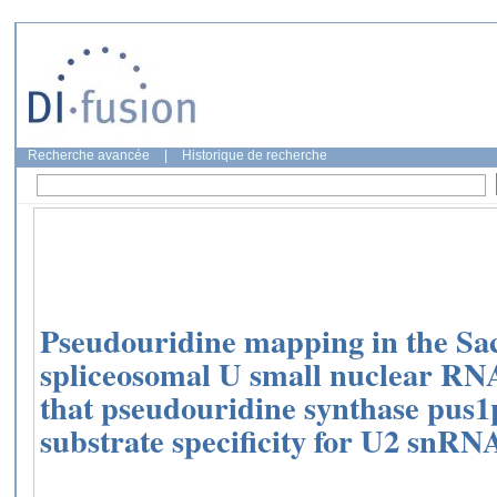
Recherche avancée
|
Historique de recherche
Pseudouridine mapping in the Sa
spliceosomal U small nuclear RN
that pseudouridine synthase pus1p
substrate specificity for U2 snR