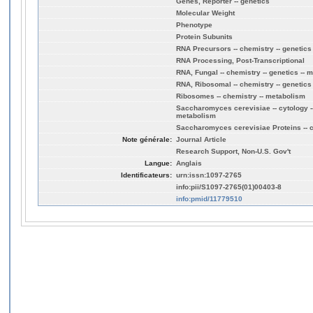
Genes, Reporter -- genetics
Molecular Weight
Phenotype
Protein Subunits
RNA Precursors -- chemistry -- genetics
RNA Processing, Post-Transcriptional
RNA, Fungal -- chemistry -- genetics -- 
RNA, Ribosomal -- chemistry -- genetics
Ribosomes -- chemistry -- metabolism
Saccharomyces cerevisiae -- cytology --
metabolism
Saccharomyces cerevisiae Proteins -- c
Note générale:
Journal Article
Research Support, Non-U.S. Gov't
Langue:
Anglais
Identificateurs:
urn:issn:1097-2765
info:pii/S1097-2765(01)00403-8
info:pmid/11779510