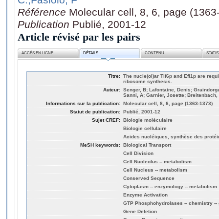
Référence
Molecular cell, 8, 6, page (1363
Publication
Publié, 2001-12
Article révisé par les pairs
ACCÈS EN LIGNE
DÉTAILS
CONTENU
STATI
Titre:
The nucle(ol)ar Tif6p and Efl1p are requi
ribosome synthesis.
Auteur:
Senger, B; Lafontaine, Denis; Graindorg
Sanni, A; Garnier, Josette; Breitenbach, 
Informations sur la publication:
Molecular cell, 8, 6, page (1363-1373)
Statut de publication:
Publié, 2001-12
Sujet CREF:
Biologie moléculaire
Biologie cellulaire
Acides nucléiques, synthèse des proté
MeSH keywords:
Biological Transport
Cell Division
Cell Nucleolus -- metabolism
Cell Nucleus -- metabolism
Conserved Sequence
Cytoplasm -- enzymology -- metabolism
Enzyme Activation
GTP Phosphohydrolases -- chemistry -- 
Gene Deletion