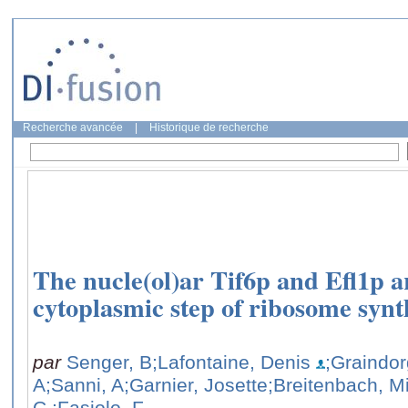
Recherche avancée
|
Historique de recherche
The nucle(ol)ar Tif6p and Efl1p ar
cytoplasmic step of ribosome synt
par
Senger, B
;Lafontaine, Denis
;Graindor
A
;Sanni, A
;Garnier, Josette
;Breitenbach, M
C.
;Fasiolo, F