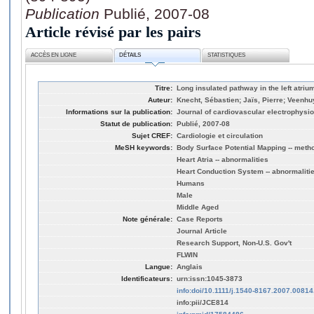
Publication
Publié, 2007-08
Article révisé par les pairs
ACCÈS EN LIGNE
DÉTAILS
STATISTIQUES
Titre:
Long insulated pathway in the left atriu
Auteur:
Knecht, Sébastien; Jaïs, Pierre; Veenh
Informations sur la publication:
Journal of cardiovascular electrophysio
Statut de publication:
Publié, 2007-08
Sujet CREF:
Cardiologie et circulation
MeSH keywords:
Body Surface Potential Mapping -- meth
Heart Atria -- abnormalities
Heart Conduction System -- abnormaliti
Humans
Male
Middle Aged
Note générale:
Case Reports
Journal Article
Research Support, Non-U.S. Gov't
FLWIN
Langue:
Anglais
Identificateurs:
urn:issn:1045-3873
info:doi/10.1111/j.1540-8167.2007.00814
info:pii/JCE814