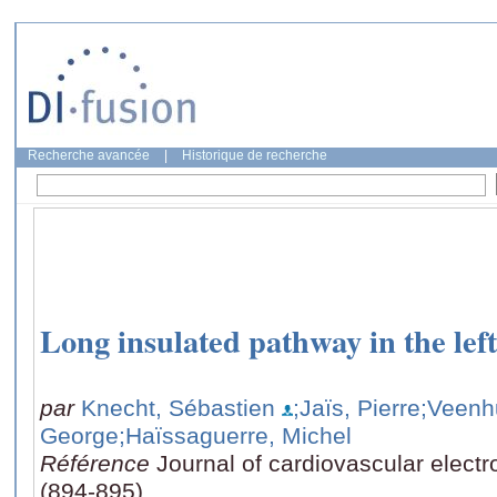
Recherche avancée
|
Historique de recherche
Long insulated pathway in the lef
par
Knecht, Sébastien
;Jaïs, Pierre
;Veenh
George
;Haïssaguerre, Michel
Référence
Journal of cardiovascular electr
(894-895)