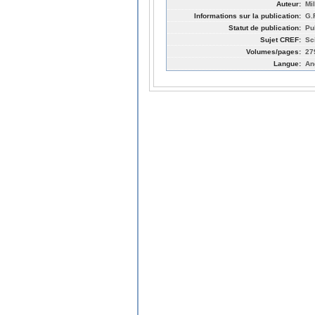
Auteur:
Mi
Informations sur la publication:
G.
Statut de publication:
Pu
Sujet CREF:
Sc
Volumes/pages:
27
Langue:
An