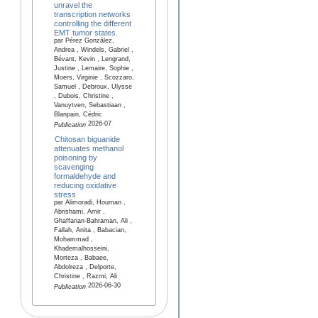
unravel the
transcription networks
controlling the different
EMT tumor states.
par Pérez González,
Andrea , Windels, Gabriel ,
Bévant, Kevin , Lengrand,
Justine , Lemaire, Sophie ,
Moers, Virginie , Scozzaro,
Samuel , Debroux, Ulysse
, Dubois, Christine ,
Vanuytven, Sebastiaan ,
Blanpain, Cédric
2026-07
Publication
Chitosan biguanide
attenuates methanol
poisoning by
scavenging
formaldehyde and
reducing oxidative
stress
par Alimoradi, Houman ,
Abrishami, Amir ,
Ghaffarian-Bahraman, Ali ,
Fallah, Anita , Babacian,
Mohammad ,
Khademalhosseini,
Morteza , Babaee,
Abdolreza , Delporte,
Christine , Razmi, Ali
2026-06-30
Publication