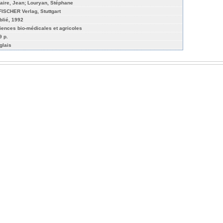
laire, Jean; Louryan, Stéphane
FISCHER Verlag, Stuttgart
blié, 1992
iences bio-médicales et agricoles
9 p.
glais