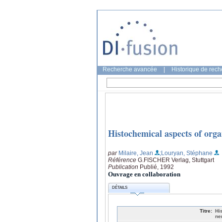
Recherche avancée
|
Historique de rec
Histochemical aspects of orga
par
Milaire, Jean
;Louryan, Stéphane
Référence
G.FISCHER Verlag, Stuttgart
Publication
Publié, 1992
Ouvrage en collaboration
DÉTAILS
Titre:
Hi
ne