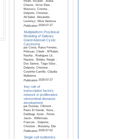
Hsieh, Ricardo , Arana-
Chavez, Victor Elias ,
Massoco, Cristina ,
Delporte, Christine ,
Ab’Saber, Alexandre ,
Lourenço, Silvia Vanessa
2026-07-27
Publication
Multiplatform Preclinical
Modeling of Salivary
Gland Adenoid Cystic
Carcinoma
par Costa, Raisa Ferreira ,
Pelissari, Cibele , M'Rabet,
Nasiha , Rodrigues Lé,
Nayana , Bolaky, Nargis ,
Dos Santos, Tiago Góss ,
Delporte, Christine ,
Coutinho-Camillo, Cláudia
Malheiros
2026-07-27
Publication
Key role of
transcription factors
network in proliferative
vitreoretinal diseases
development
par Duveau, Clément ,
Raiss El Harrak, Yosra ,
Datlibagi, Azine , Perret,
Jason , Willermain,
Francois , Delporte,
Christine , Motulsky, Elie
2026-07-02
Publication
Single cell multiomics