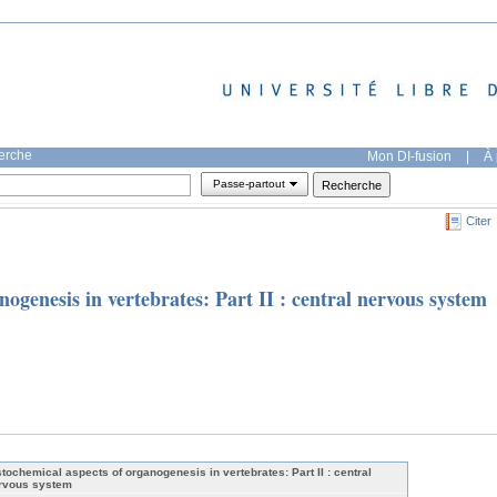
herche
Mon DI-fusion
|
À 
Passe-partout
Citer
nogenesis in vertebrates: Part II : central nervous system
stochemical aspects of organogenesis in vertebrates: Part II : central
rvous system