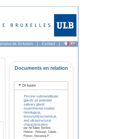
propos de DI-fusion
|
Contact
|
Documents en relation
DI-fusion
Porcine submandibular
glands as potential
salivary gland
experimental models:
histological,
immunohistochemical,
and ultrastructural
characterization
par Ab’Sáber Simões,
Helena , Pelissari, Cibele ,
Florezi, Giovanna P ,