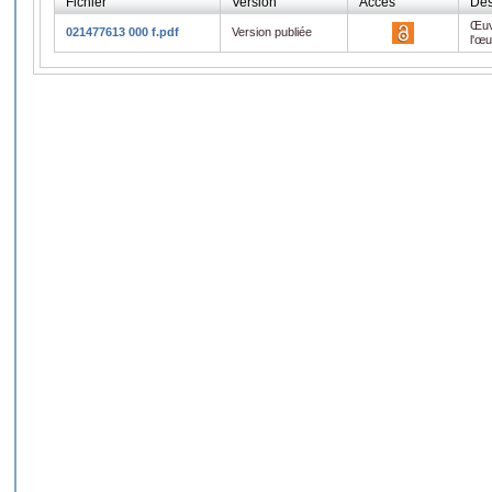
Fichier
Version
Accès
Des
Œuv
021477613 000 f.pdf
Version publiée
l'œ