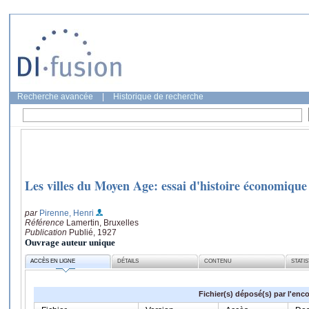
Recherche avancée
|
Historique de recherche
Les villes du Moyen Age: essai d'histoire économique 
par
Pirenne, Henri
Référence
Lamertin, Bruxelles
Publication
Publié, 1927
Ouvrage auteur unique
ACCÈS EN LIGNE
DÉTAILS
CONTENU
STATI
Fichier(s) déposé(s) par l'enc