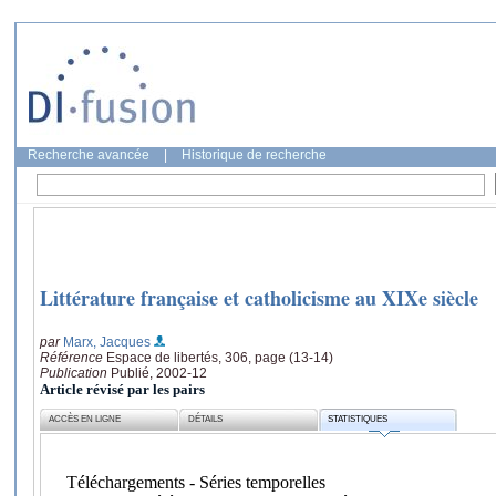
Recherche avancée
|
Historique de recherche
Littérature française et catholicisme au XIXe siècle
par
Marx, Jacques
Référence
Espace de libertés, 306, page (13-14)
Publication
Publié, 2002-12
Article révisé par les pairs
ACCÈS EN LIGNE
DÉTAILS
STATISTIQUES