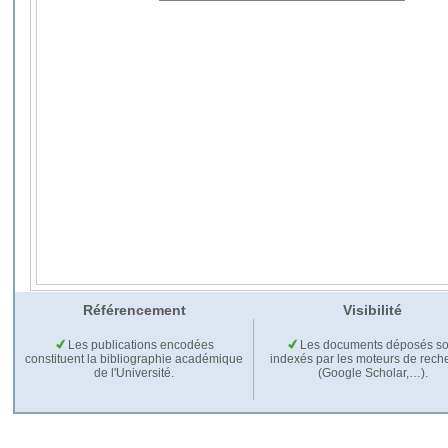
Référencement
Visibilité
Les publications encodées
Les documents déposés so
constituent la bibliographie académique
indexés par les moteurs de rech
de l'Université.
(Google Scholar,…).