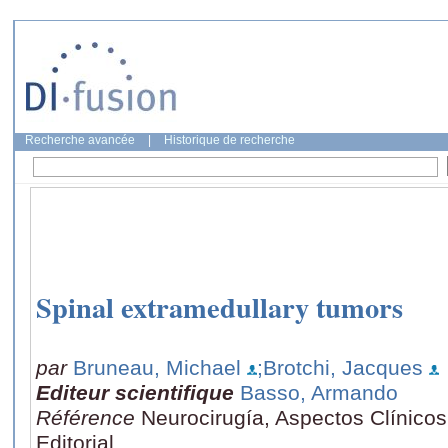
Recherche avancée
|
Historique de recherche
Spinal extramedullary tumors
par
Bruneau, Michael
;Brotchi, Jacques
Editeur scientifique
Basso, Armando
Référence
Neurocirugía, Aspectos Clínicos
Editorial