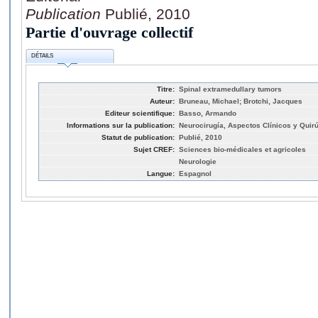
Publication
Publié, 2010
Partie d'ouvrage collectif
DÉTAILS
Titre:
Spinal extramedullary tumors
Auteur:
Bruneau, Michael; Brotchi, Jacques
Editeur scientifique:
Basso, Armando
Informations sur la publication:
Neurocirugía, Aspectos Clínicos y Quirú
Statut de publication:
Publié, 2010
Sujet CREF:
Sciences bio-médicales et agricoles
Neurologie
Langue:
Espagnol