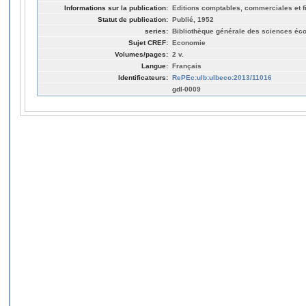
Informations sur la publication:
Editions comptables, commerciales et fi
Statut de publication:
Publié, 1952
series:
Bibliothèque générale des sciences éc
Sujet CREF:
Economie
Volumes/pages:
2 v.
Langue:
Français
Identificateurs:
RePEc:ulb:ulbeco:2013/11016
gdl-0009