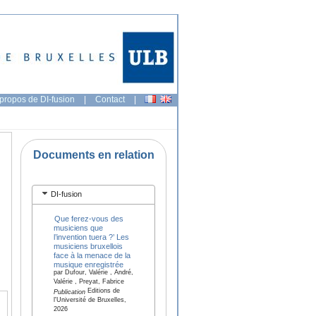
propos de DI-fusion
|
Contact
|
Documents en relation
DI-fusion
Que ferez-vous des
musiciens que
l’invention tuera ?’ Les
musiciens bruxellois
face à la menace de la
musique enregistrée
par Dufour, Valérie , André,
Valérie , Preyat, Fabrice
Editions de
Publication
l'Université de Bruxelles,
2026