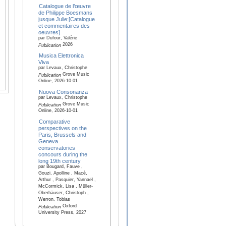
Catalogue de l’œuvre
de Philippe Boesmans
jusque Julie:[Catalogue
et commentaires des
oeuvres]
par Dufour, Valérie
2026
Publication
Musica Elettronica
Viva
par Levaux, Christophe
Grove Music
Publication
Online, 2026-10-01
Nuova Consonanza
par Levaux, Christophe
Grove Music
Publication
Online, 2026-10-01
Comparative
perspectives on the
Paris, Brussels and
Geneva
conservatories
concours during the
long 19th century
par Bougard, Fauve ,
Gouzi, Apolline , Macé,
Arthur , Pasquier, Yannaël ,
McCormick, Lisa , Müller-
Oberhäuser, Christoph ,
Werron, Tobias
Oxford
Publication
University Press, 2027