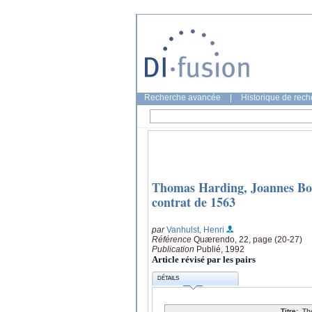
Recherche avancée
|
Historique de rec
Thomas Harding, Joannes Boga
contrat de 1563
par
Vanhulst, Henri
Référence
Quærendo, 22, page (20-27)
Publication
Publié, 1992
Article révisé par les pairs
DÉTAILS
Titre:
Th