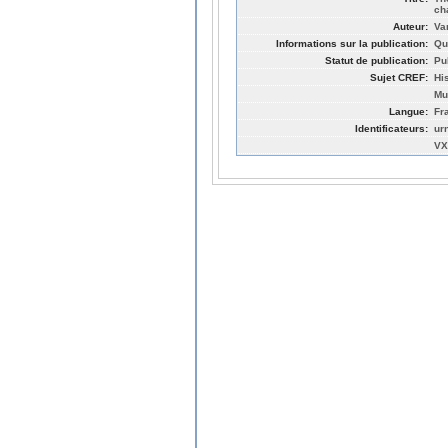
ch
Auteur:
Va
Informations sur la publication:
Qu
Statut de publication:
Pu
Sujet CREF:
Hi
Mu
Langue:
Fr
Identificateurs:
ur
VX