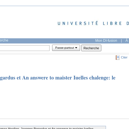
herche
Mon DI-fusion
|
À 
Passe-partout
Citer
rdus et An answere to maister Iuelles chalenge: le
omas Harding, Joannes Bogardus et An answere to maister Iuelles