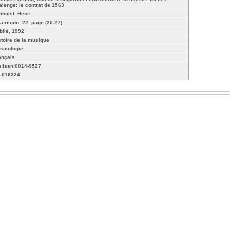
alenge: le contrat de 1563
nhulst, Henri
ærendo, 22, page (20-27)
blié, 1992
stoire de la musique
sicologie
ançais
n:issn:0014-9527
-016324