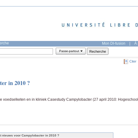
herche
Mon DI-fusion
|
À 
Passe-partout
Citer
er in 2010 ?
de voedselketen en in kliniek Casestudy Campylobacter (27 april 2010: Hogeschoo
t nieuws voor Campylobacter in 2010 ?