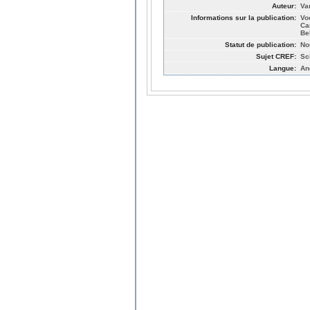
Auteur:
Va
Informations sur la publication:
Vo
Ca
Be
Statut de publication:
No
Sujet CREF:
Sc
Langue:
An