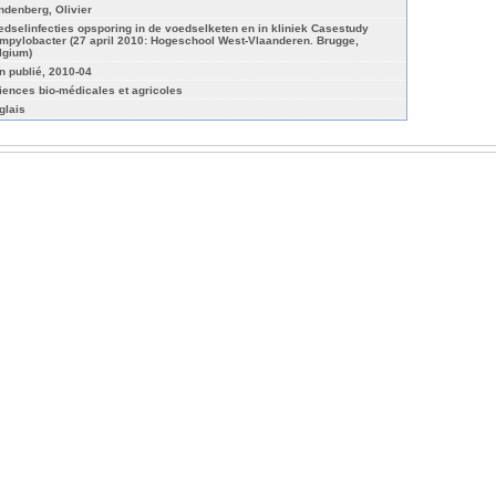
ndenberg, Olivier
edselinfecties opsporing in de voedselketen en in kliniek Casestudy
mpylobacter (27 april 2010: Hogeschool West-Vlaanderen. Brugge,
lgium)
n publié, 2010-04
iences bio-médicales et agricoles
glais