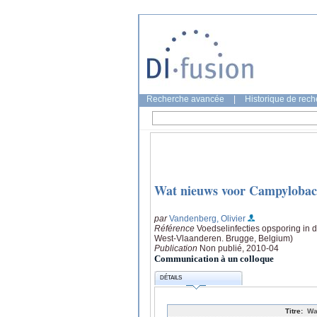
Recherche avancée
|
Historique de rec
Wat nieuws voor Campylobact
par
Vandenberg, Olivier
Référence
Voedselinfecties opsporing in 
West-Vlaanderen. Brugge, Belgium)
Publication
Non publié, 2010-04
Communication à un colloque
DÉTAILS
Titre:
Wa