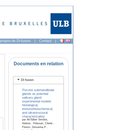
propos de DI-fusion
|
Contact
|
Documents en relation
DI-fusion
Porcine submandibular
l
glands as potential
salivary gland
experimental models:
histological,
immunohistochemical,
and ultrastructural
characterization
par Ab’Sáber Simões,
Helena , Pelissari, Cibele ,
Florezi, Giovanna P ,