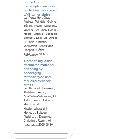
unravel the
transcription networks
controlling the different
EMT tumor states.
par Pérez González,
Andrea , Windels, Gabriel ,
Bévant, Kevin , Lengrand,
Justine , Lemaire, Sophie ,
Moers, Virginie , Scozzaro,
Samuel , Debroux, Ulysse
, Dubois, Christine ,
Vanuytven, Sebastiaan ,
Blanpain, Cédric
2026-07
Publication
Chitosan biguanide
attenuates methanol
poisoning by
scavenging
formaldehyde and
reducing oxidative
stress
par Alimoradi, Houman ,
Abrishami, Amir ,
Ghaffarian-Bahraman, Ali ,
Fallah, Anita , Babacian,
Mohammad ,
Khademalhosseini,
Morteza , Babaee,
Abdolreza , Delporte,
Christine , Razmi, Ali
2026-06-30
Publication