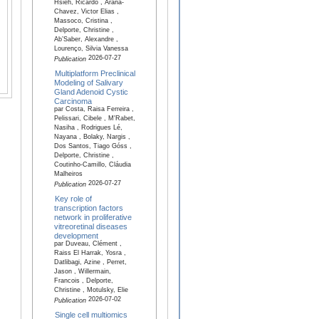
Hsieh, Ricardo , Arana-
Chavez, Victor Elias ,
Massoco, Cristina ,
Delporte, Christine ,
Ab’Saber, Alexandre ,
Lourenço, Silvia Vanessa
2026-07-27
Publication
Multiplatform Preclinical
Modeling of Salivary
Gland Adenoid Cystic
Carcinoma
par Costa, Raisa Ferreira ,
Pelissari, Cibele , M'Rabet,
Nasiha , Rodrigues Lé,
Nayana , Bolaky, Nargis ,
Dos Santos, Tiago Góss ,
Delporte, Christine ,
Coutinho-Camillo, Cláudia
Malheiros
2026-07-27
Publication
Key role of
transcription factors
network in proliferative
vitreoretinal diseases
development
par Duveau, Clément ,
Raiss El Harrak, Yosra ,
Datlibagi, Azine , Perret,
Jason , Willermain,
Francois , Delporte,
Christine , Motulsky, Elie
2026-07-02
Publication
Single cell multiomics