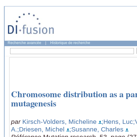
Recherche avancée
|
Historique de recherche
Chromosome distribution as a pa
mutagenesis
par
Kirsch-Volders, Micheline
;Hens, Luc
;
A.
;Driesen, Michel
;Susanne, Charles
Référence
Mutation research, 53, page (27