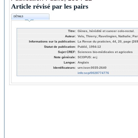
Article révisé par les pairs
DÉTAILS
Titre:
Gènes, hérédité et cancer colo-rectal.
Auteur:
Velu, Thierry; Ravelingien, Nathalie; P
Informations sur la publication:
La Revue du praticien, 44, 20, page (26
Statut de publication:
Publié, 1994-12
Sujet CREF:
Sciences bio-médicales et agricoles
Note générale:
SCOPUS: ar.j
Langue:
Anglais
Identificateurs:
urn:issn:0035-2640
info:scp/0028774776