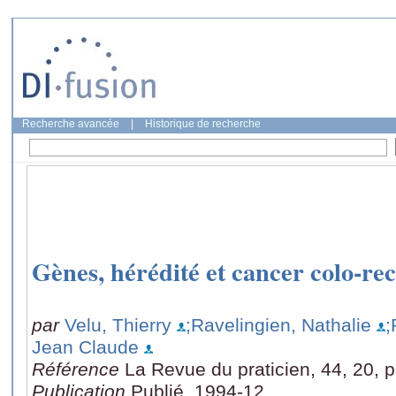
Recherche avancée
|
Historique de recherche
Gènes, hérédité et cancer colo-rec
par
Velu, Thierry
;Ravelingien, Nathalie
;
Jean Claude
Référence
La Revue du praticien, 44, 20, 
Publication
Publié, 1994-12