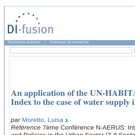
Recherche avancée
|
Historique de recherche
An application of the UN-HABI
Index to the case of water supply 
par
Moretto, Luisa
Référence
7ème Conférence N-AERUS: Inte
and Policies in the Urban Sector (7-8 Sep