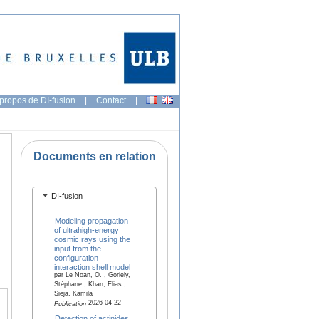
propos de DI-fusion
|
Contact
|
Documents en relation
DI-fusion
Modeling propagation
of ultrahigh-energy
cosmic rays using the
input from the
configuration
interaction shell model
par Le Noan, O. , Goriely,
Stéphane , Khan, Elias ,
Sieja, Kamila
2026-04-22
Publication
Detection of actinides