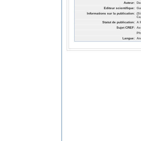
Auteur:
Da
Editeur scientifique:
Gar
Informations sur la publication:
(S
Ca
Statut de publication:
A 
Sujet CREF:
As
Ph
Langue:
An