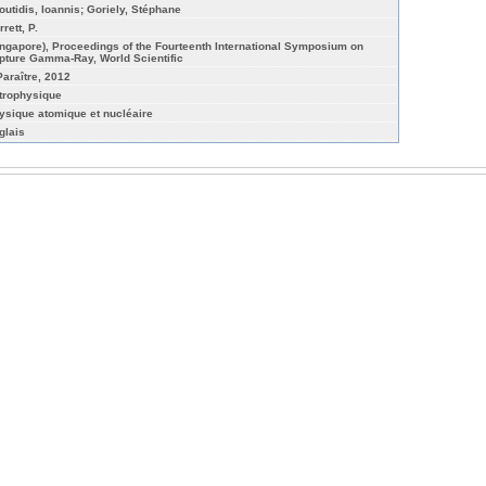
outidis, Ioannis; Goriely, Stéphane
rett, P.
ingapore), Proceedings of the Fourteenth International Symposium on
pture Gamma-Ray, World Scientific
Paraître, 2012
trophysique
ysique atomique et nucléaire
glais