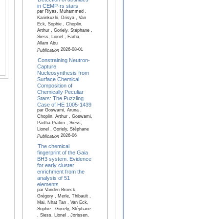
in CEMP-rs stars
par Riyas, Muhammed ,
Karinkuzhi, Drisya , Van
Eck, Sophie , Choplin,
Arthur , Goriely, Stéphane ,
Siess, Lionel , Farha,
Allam Abu
2026-08-01
Publication
Constraining Neutron-
Capture
Nucleosynthesis from
Surface Chemical
Composition of
Chemically Peculiar
Stars: The Puzzling
Case of HE 1005-1439
par Goswami, Aruna ,
Choplin, Arthur , Goswami,
Partha Pratim , Siess,
Lionel , Goriely, Stéphane
2026-06
Publication
The chemical
fingerprint of the Gaia
BH3 system. Evidence
for early cluster
enrichment from the
analysis of 51
elements
par Vanden Broeck,
Grégory , Merle, Thibault ,
Mai, Nhat Tan , Van Eck,
Sophie , Goriely, Stéphane
, Siess, Lionel , Jorissen,