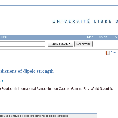
herche
Mon DI-fusion
|
À 
Passe-partout
Citer
dictions of dipole strength
e
he Fourteenth International Symposium on Capture Gamma-Ray, World Scientific
proved relativistic qrpa predictions of dipole strength