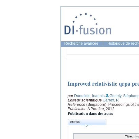
Recherche avancée
|
Historique de rec
Improved relativistic qrpa pre
par
Daoutidis, Ioannis
;Goriely, Stéphan
Editeur scientifique
Garrett, P.
Référence
(Singapore), Proceedings of t
Publication
A Paraître, 2012
Publication dans des actes
DÉTAILS
Titre:
Im