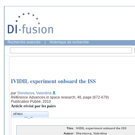
Recherche avancée
|
Historique de recherche
IVIDIL experiment onboard the ISS
par
Shevtsova, Valentina
Référence
Advances in space research, 46, page (672-679)
Publication
Publié, 2010
Article révisé par les pairs
DÉTAILS
Titre:
IVIDIL experiment onboard the ISS
Auteur:
Shevtsova, Valentina