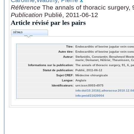
Référence
The annals of thoracic surgery,
Publication
Publié, 2011-06-12
Article révisé par les pairs
DÉTAILS
Titre:
Endocarditis of bovine jugular vein cond
Autre titre:
Endocarditis of bovine jugular vein cond
Auteur:
Stefanidis, Constantin; Benahmed Moste
marie; Demanet, Hélène; Theunissen, Ca
Informations sur la publication:
The annals of thoracic surgery, 91, 6, p
Statut de publication:
Publié, 2011-06-12
Sujet CREF:
Médecine chirurgicale
Langue:
Anglais
Identificateurs:
urn:issn:0003-4975
info:doi/10.1016/j.athoracsur.2010.12.0
info:pmid/21620004