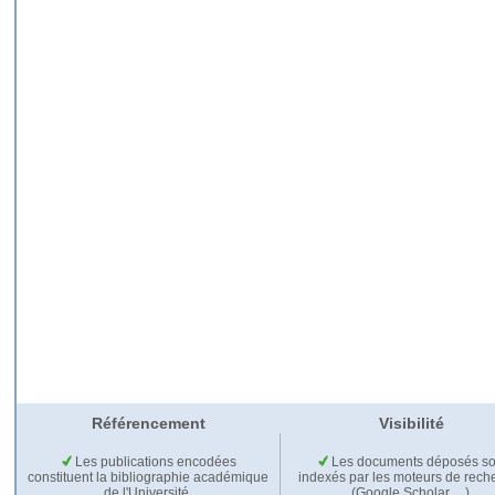
Référencement
Visibilité
Les publications encodées
Les documents déposés so
constituent la bibliographie académique
indexés par les moteurs de rech
de l'Université.
(Google Scholar,…).