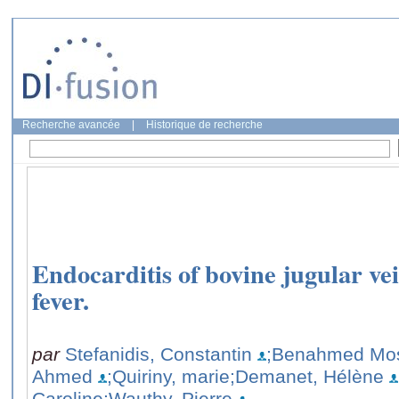
Recherche avancée
|
Historique de recherche
Endocarditis of bovine jugular ve
fever.
par
Stefanidis, Constantin
;Benahmed Mos
Ahmed
;Quiriny, marie
;Demanet, Hélène
Caroline
;Wauthy, Pierre