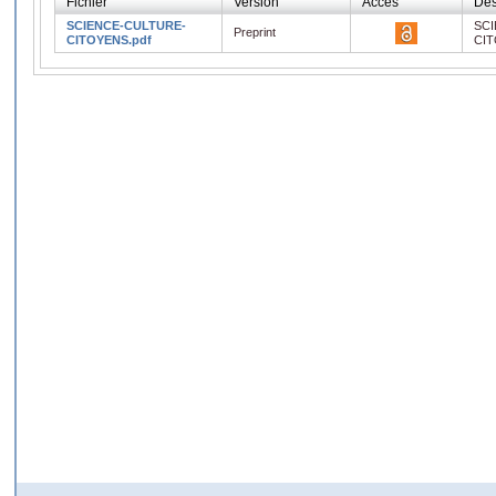
Fichier
Version
Accès
Des
SCIENCE-CULTURE-
SC
Preprint
CITOYENS.pdf
CI