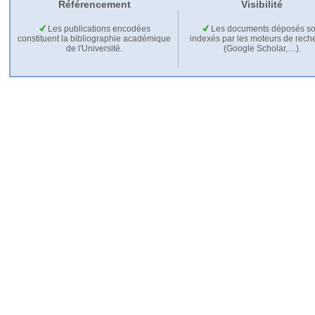
Référencement
Visibilité
Les publications encodées
Les documents déposés so
constituent la bibliographie académique
indexés par les moteurs de rech
de l'Université.
(Google Scholar,…).