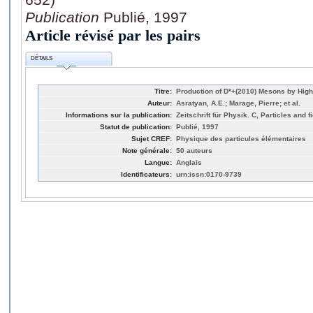
Publication
Publié, 1997
Article révisé par les pairs
DÉTAILS
Titre:
Production of D*+(2010) Mesons by High
Auteur:
Asratyan, A.E.; Marage, Pierre; et al.
Informations sur la publication:
Zeitschrift für Physik. C, Particles and f
Statut de publication:
Publié, 1997
Sujet CREF:
Physique des particules élémentaires
Note générale:
50 auteurs
Langue:
Anglais
Identificateurs:
urn:issn:0170-9739