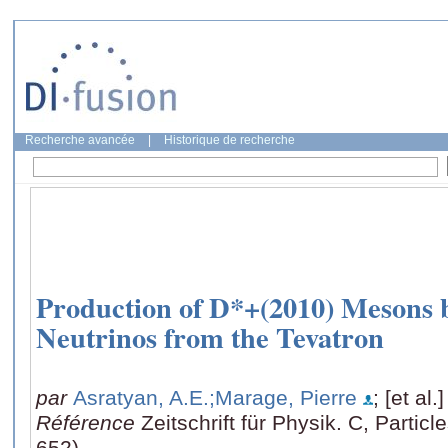
Recherche avancée
|
Historique de recherche
Production of D*+(2010) Mesons 
Neutrinos from the Tevatron
par
Asratyan, A.E.
;Marage, Pierre
; [et al.]
Référence
Zeitschrift für Physik. C, Particl
652)