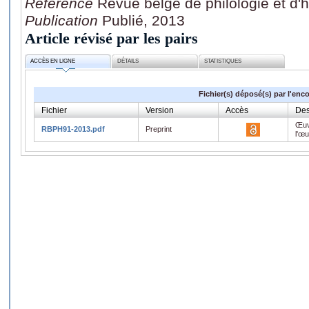
Référence
Revue belge de philologie et d'h
Publication
Publié, 2013
Article révisé par les pairs
ACCÈS EN LIGNE
DÉTAILS
STATISTIQUES
Fichier(s) déposé(s) par l'enc
Fichier
Version
Accès
Des
Œuv
RBPH91-2013.pdf
Preprint
l'œ