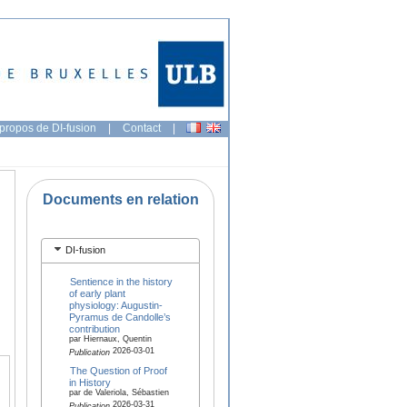
propos de DI-fusion
|
Contact
|
Documents en relation
DI-fusion
Sentience in the history
of early plant
physiology: Augustin-
Pyramus de Candolle’s
contribution
par Hiernaux, Quentin
2026-03-01
Publication
The Question of Proof
in History
par de Valeriola, Sébastien
2026-03-31
Publication