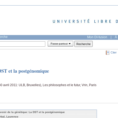
herche
Mon DI-fusion
|
À 
Passe-partout
Citer
 DST et la postgénomique
0 avril 2011: ULB, Bruxelles), Les philosophes et le futur, Vrin, Paris
avenir de la génétique: La DST et la postgénomique
rbal, Laurence