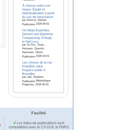
À chacun selon son
risque. Équité et
individualisation à partir
du cas de l’assurance
par Genicot, Nathan
2026-06-01
Publication
On Meta-Expertise,
Dissent and Epistemic
Trespassing: A Reply
to Neil Levy
par Vu Duc, Doan ,
Hiernaux, Quentin ,
Sartenaer, Olivier
2026-03-01
Publication
Les choses de la rue.
Enquêtes dans
l'espace public à
Bruxelles
par Laki, Giulietta
Bibliothèque
Publication
Pragmata, 2026-06-01
Facilité
Les listes de publications sont
u
compatibles avec le CV-ULB, le FNRS