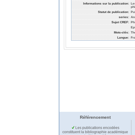
Informations sur la publication:
Le
phi
Statut de publication:
Pu
series:
An
Sujet CREF:
Ph
Ep
Mots-clés:
Th
Langue:
Fr
Référencement
Les publications encodées
constituent la bibliographie académique