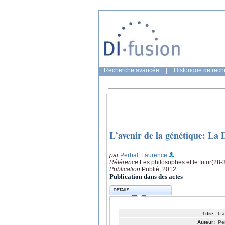
Recherche avancée
|
Historique de rec
L’avenir de la génétique: La
par
Perbal, Laurence
Référence
Les philosophes et le futur(28-3
Publication
Publié, 2012
Publication dans des actes
DÉTAILS
Titre:
L’
Auteur:
Pe