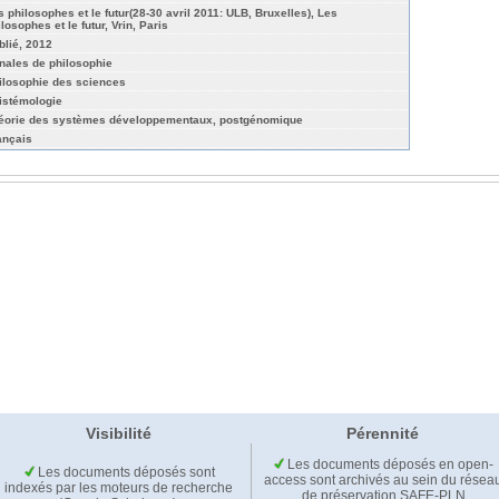
s philosophes et le futur(28-30 avril 2011: ULB, Bruxelles), Les
losophes et le futur, Vrin, Paris
blié, 2012
nales de philosophie
ilosophie des sciences
istémologie
éorie des systèmes développementaux, postgénomique
ançais
Visibilité
Pérennité
Les documents déposés en open-
Les documents déposés sont
access sont archivés au sein du résea
indexés par les moteurs de recherche
de préservation SAFE-PLN