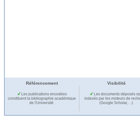
Référencement
Visibilité
Les publications encodées
Les documents déposés so
constituent la bibliographie académique
indexés par les moteurs de rech
de l'Université.
(Google Scholar,…).