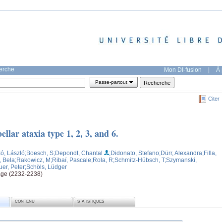
herche
Mon DI-fusion
|
À 
Passe-partout
Citer
llar ataxia type 1, 2, 3, and 6.
kó, László
;Boesch, S
;Depondt, Chantal
;Didonato, Stefano
;Dürr, Alexandra
;Filla,
, Bela
;Rakowicz, M
;Ribaï, Pascale
;Rola, R
;Schmitz-Hübsch, T
;Szymanski,
uer, Peter
;Schöls, Lüdger
age (2232-2238)
CONTENU
STATISTIQUES