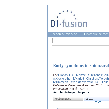
Recherche avancée
|
Historique de rec
Early symptoms in spinocerebe
par
Globas, C
;du Montcel, S Tezenas
;Bali
A
;Klockgether, T
;Mariotti, Christian
;Melegh
S
;Timmann, D
;van de Warrenburg, B P
;Ba
Référence
Movement disorders, 23, 15, p
Publication
Publié, 2008-11
Article révisé par les pairs
ACCÈS EN LIGNE
DÉTAILS