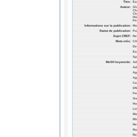
Titre:
Ea
Auteur:
Gl
Cha
Ch
Hü
Pe
Informations sur la publication:
Mo
Statut de publication:
Pu
Sujet CREF:
Ne
Mots-clés:
CA
De
Ea
Sp
MeSH keywords:
Ad
Ad
Ag
Ag
Ca
DN
Fe
Ga
Hu
Li
Ma
Mi
Ne
Nu
Re