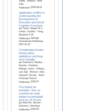
Judith , Maheux, Anne
Julia
2026-08-01
Publication
Application of MEG in
Understanding the
Development of
Executive and Social
Cognitive Functions
par Taylor, Margot M.J. ,
Urbain, Charline , Pang,
Elizabeth E.W.
Springer
Publication
International Publishing,
2027-01-22
Complication burden
during status
epilepticus and long-
term mortality
par Nazhaeva, Madina ,
Damien, Charlotte ,
Kämppi, Leena , Roberg,
Lars Egil , Monson, Olav ,
Gaspard, Nicolas , Beier,
Christoph Patrick
2026-07
Publication
Psychiatrie de
transition. Vers un
système de soins
intégré et participatif
pour les 16-25 ans
par Marchini, Simone ,
Delvenne, Véronique
2026-06
Publication