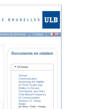
propos de DI-fusion
|
Contact
|
Documents en relation
DI-fusion
Sexual
Communication:
Assessing the Validity
of Three Scales that
Reflect In-Person,
Text-Based, and Voice
Chat-Based Frequency
of Communication
Among U.S. Young
Adults
par Maes, Chelly , Kotiuga,