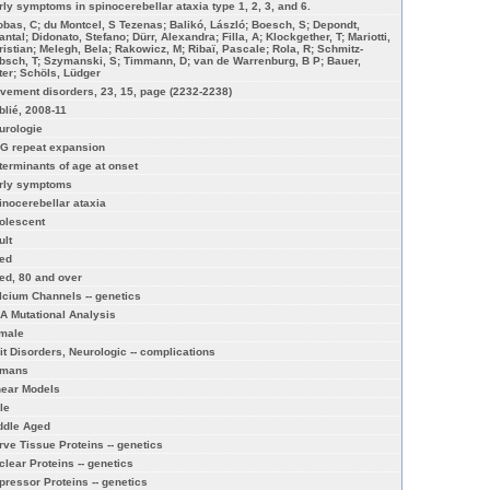
rly symptoms in spinocerebellar ataxia type 1, 2, 3, and 6.
obas, C; du Montcel, S Tezenas; Balikó, László; Boesch, S; Depondt,
ntal; Didonato, Stefano; Dürr, Alexandra; Filla, A; Klockgether, T; Mariotti,
ristian; Melegh, Bela; Rakowicz, M; Ribaï, Pascale; Rola, R; Schmitz-
bsch, T; Szymanski, S; Timmann, D; van de Warrenburg, B P; Bauer,
ter; Schöls, Lüdger
vement disorders, 23, 15, page (2232-2238)
blié, 2008-11
urologie
G repeat expansion
terminants of age at onset
rly symptoms
inocerebellar ataxia
olescent
ult
ed
ed, 80 and over
lcium Channels -- genetics
A Mutational Analysis
male
it Disorders, Neurologic -- complications
mans
near Models
le
ddle Aged
rve Tissue Proteins -- genetics
clear Proteins -- genetics
pressor Proteins -- genetics