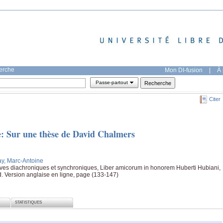
herche
Mon DI-fusion
|
À 
Passe-partout
Citer
ue: Sur une thèse de David Chalmers
ay, Marc-Antoine
ives diachroniques et synchroniques, Liber amicorum in honorem Huberti Hubiani,
Ed. Version anglaise en ligne, page (133-147)
STATISTIQUES