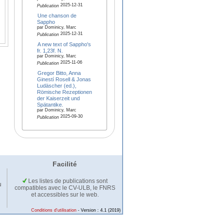
2025-12-31
Publication
Une chanson de
Sappho
par Dominicy, Marc
2025-12-31
Publication
A new text of Sappho's
fr. 1,23f. N.
par Dominicy, Marc
2025-11-06
Publication
Gregor Bitto, Anna
Ginestí Rosell & Jonas
Ludäscher (ed.),
Römische Rezeptionen
der Kaiserzeit und
Spätantike.
par Dominicy, Marc
2025-09-30
Publication
Facilité
Les listes de publications sont
u
compatibles avec le CV-ULB, le FNRS
et accessibles sur le web.
Conditions d'utilisation
- Version : 4.1 (2019)