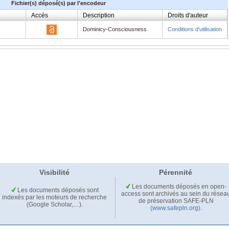
Fichier(s) déposé(s) par l'encodeur
Accès
Description
Droits d'auteur
Dominicy-Consciousness
Conditions d'utilisation
Visibilité
Pérennité
Les documents déposés en open-
Les documents déposés sont
access sont archivés au sein du résea
indexés par les moteurs de recherche
de préservation SAFE-PLN
(Google Scholar,…).
(www.safepln.org)
.