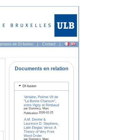
propos de DI-fusion
|
Contact
|
Documents en relation
DI-fusion
Verlaine, Poème VII de
"La Bonne Chanson",
entre Vigny et Rimbaud
par Dominicy, Marc
2026-02-25
Publication
A.M. Devine &
Laurence D. Stephens,
Latin Elegiac Verse: A
Theory of Very Free
Word Order
par Dominicy, Marc