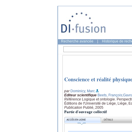
Recherche avancée
|
Historique de rec
Conscience et réalité physiq
par
Dominicy, Marc
Editeur scientifique
Beets, François
;Gavr
Référence
Logique et ontologie. Perspect
Éditions de l'Université de Liège, Liège, 
Publication
Publié, 2005
Partie d'ouvrage collectif
ACCÈS EN LIGNE
DÉTAILS