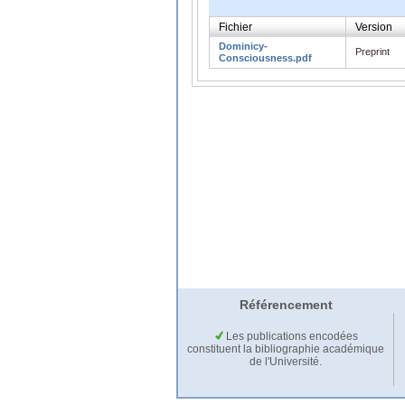
Fichier
Version
Dominicy-
Preprint
Consciousness.pdf
Référencement
Les publications encodées
constituent la bibliographie académique
de l'Université.