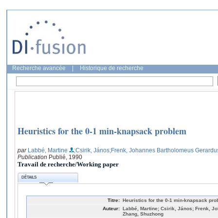
Recherche avancée
|
Historique de recherche
Heuristics for the 0-1 min-knapsack problem
par
Labbé, Martine
;Csirik, János
;Frenk, Johannes Bartholomeus Gerardu
Publication
Publié, 1990
Travail de recherche/Working paper
DÉTAILS
Titre:
Heuristics for the 0-1 min-knapsack pr
Auteur:
Labbé, Martine; Csirik, János; Frenk, 
Zhang, Shuzhong