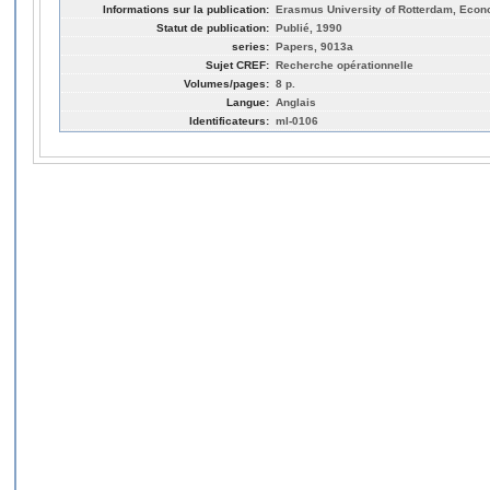
Informations sur la publication:
Erasmus University of Rotterdam, Econo
Statut de publication:
Publié, 1990
series:
Papers, 9013a
Sujet CREF:
Recherche opérationnelle
Volumes/pages:
8 p.
Langue:
Anglais
Identificateurs:
ml-0106