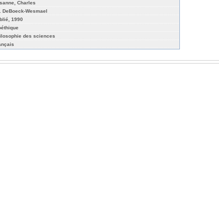
sanne, Charles
. DeBoeck-Wesmael
blié, 1990
oéthique
ilosophie des sciences
ançais