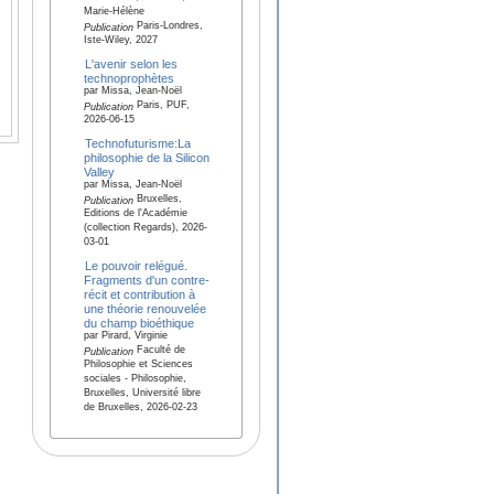
Marie-Hélène
Paris-Londres,
Publication
Iste-Wiley, 2027
L'avenir selon les
technoprophètes
par Missa, Jean-Noël
Paris, PUF,
Publication
2026-06-15
Technofuturisme:La
philosophie de la Silicon
Valley
par Missa, Jean-Noël
Bruxelles,
Publication
Editions de l'Académie
(collection Regards), 2026-
03-01
Le pouvoir relégué.
Fragments d'un contre-
récit et contribution à
une théorie renouvelée
du champ bioéthique
par Pirard, Virginie
Faculté de
Publication
Philosophie et Sciences
sociales - Philosophie,
Bruxelles, Université libre
de Bruxelles, 2026-02-23