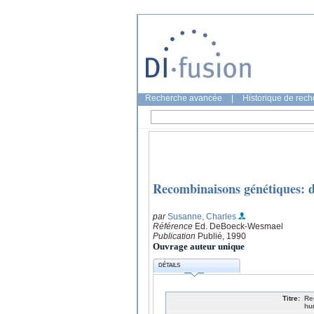
Recherche avancée
|
Historique de rec
Recombinaisons génétiques: de
par
Susanne, Charles
Référence
Ed. DeBoeck-Wesmael
Publication
Publié, 1990
Ouvrage auteur unique
DÉTAILS
Titre:
Re
hu