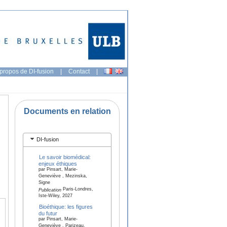
propos de DI-fusion
|
Contact
|
Documents en relation
DI-fusion
Le savoir biomédical:
enjeux éthiques
par Pinsart, Marie-
Geneviève , Mezinska,
Signe
Paris-Londres,
Publication
Iste-Wiley, 2027
Bioéthique: les figures
du futur
par Pinsart, Marie-
Geneviève , Parizeau,