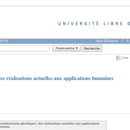
herche
Mon DI-fusion
|
À 
Passe-partout
Citer
s réalisations actuelles aux applications humaines
combinaisons génétiques: des réalisations actuelles aux applications
maines