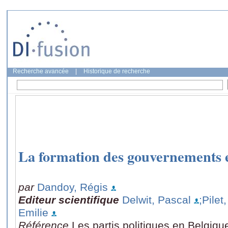
Recherche avancée
|
Historique de recherche
La formation des gouvernements 
par
Dandoy, Régis
Editeur scientifique
Delwit, Pascal
;Pilet
Emilie
Référence
Les partis politiques en Belgique