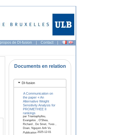
propos de DI-fusion
|
Contact
|
Documents en relation
DI-fusion
A Communication on
the paper « An
Alternative Weight
Sensitivity Analysis for
PROMETHEE II
rankings
par Triantaphyllou,
Evangelos , O'Shea,
Richard , De Smet, Yves ,
Doan, Nguyen Anh Vu
2025-12-01
Publication