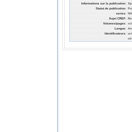
Informations sur la publication:
Sp
Statut de publication:
Pu
series:
NA
Sujet CREF:
Re
Volumes/pages:
xvi
Langue:
An
Identificateurs:
ur
ml