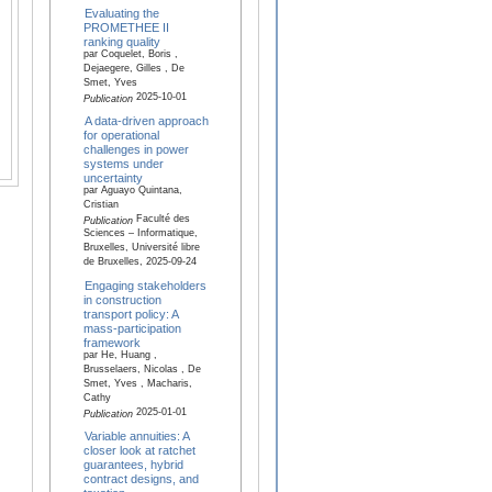
Evaluating the
PROMETHEE II
ranking quality
par Coquelet, Boris ,
Dejaegere, Gilles , De
Smet, Yves
2025-10-01
Publication
A data-driven approach
for operational
challenges in power
systems under
uncertainty
par Aguayo Quintana,
Cristian
Faculté des
Publication
Sciences – Informatique,
Bruxelles, Université libre
de Bruxelles, 2025-09-24
Engaging stakeholders
in construction
transport policy: A
mass-participation
framework
par He, Huang ,
Brusselaers, Nicolas , De
Smet, Yves , Macharis,
Cathy
2025-01-01
Publication
Variable annuities: A
closer look at ratchet
guarantees, hybrid
contract designs, and