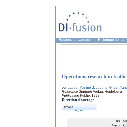
Recherche avancée
|
Historique de rec
Operations research in traff
par
Labbé, Martine
;Laporte, Gilbert
;Tan
Référence
Springer Verlag, Heidelberg
Publication
Publié, 1998
Direction d'ouvrage
DÉTAILS
Titre:
Op
Auteur:
La