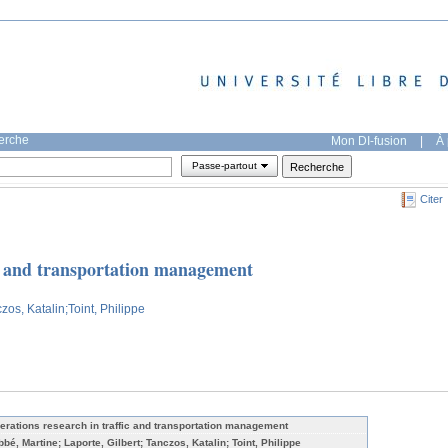
herche
Mon DI-fusion
|
À 
Passe-partout
Citer
ic and transportation management
czos, Katalin
;Toint, Philippe
erations research in traffic and transportation management
bbé, Martine; Laporte, Gilbert; Tanczos, Katalin; Toint, Philippe