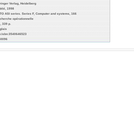
ringer Verlag, Heidelberg
blié, 1998
TO ASI series. Series F, Computer and systems, 166
cherche opérationnelle
, 339 p.
glais
n:isbn:3540646523
-0096