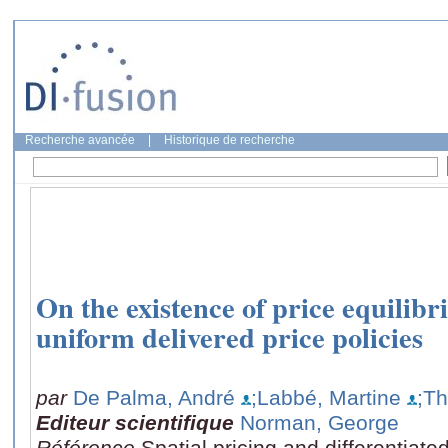
Recherche avancée
|
Historique de recherche
On the existence of price equilibr
uniform delivered price policies
par
De Palma, André
;Labbé, Martine
;Th
Editeur scientifique
Norman, George
Référence
Spatial pricing and differentiat